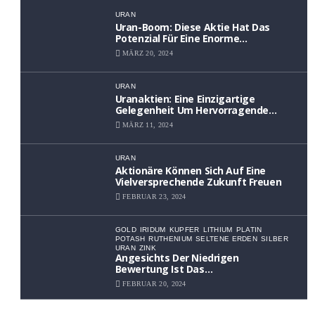
URAN
Uran-Boom: Diese Aktie Hat Das
Potenzial Für Eine Enorme
Wertsteigerung
MÄRZ 20, 2024
URAN
Uranaktien: Eine Einzigartige
Gelegenheit Um Hervorragende
Renditen Zu Erzielen
MÄRZ 11, 2024
URAN
Aktionäre Können Sich Auf Eine
Vielversprechende Zukunft Freuen
FEBRUAR 23, 2024
GOLD
IRIDUM
KUPFER
LITHIUM
PLATIN
POTASH
RUTHENIUM
SELTENE ERDEN
SILBER
URAN
ZINK
Angesichts Der Niedrigen
Bewertung Ist Das
Aufwärtspotenzial Erheblich
FEBRUAR 20, 2024