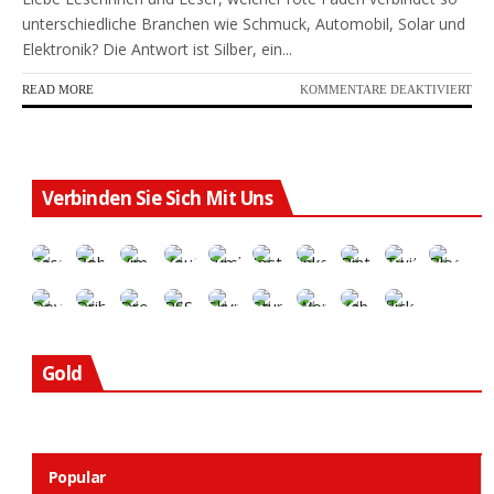
unterschiedliche Branchen wie Schmuck, Automobil, Solar und
Elektronik? Die Antwort ist Silber, ein...
FÜR
READ MORE
KOMMENTARE DEAKTIVIERT
DIE
SIL
BES
ERH
WA
Verbinden Sie Sich Mit Uns
Gold
Popular