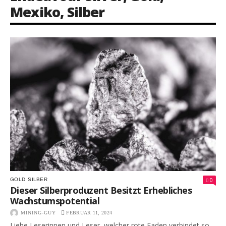
Mexiko
,
Silber
0
GOLD
SILBER
Dieser Silberproduzent Besitzt Erhebliches
Wachstumspotential
MINING-GUY
FEBRUAR 11, 2024
Liebe Leserinnen und Leser, welcher rote Faden verbindet so