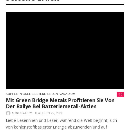
0
KUPFER
NICKEL
SELTENE ERDEN
VANADIUM
Mit Green Bridge Metals Profitieren Sie Von
Der Rallye Bei Batteriemetall-Aktien
MINING-GUY
AUGUST 22, 2024
Liebe Leserinnen und Leser, während die Welt beginnt, sich
von kohlenstoffbasierter Energie abzuwenden und auf