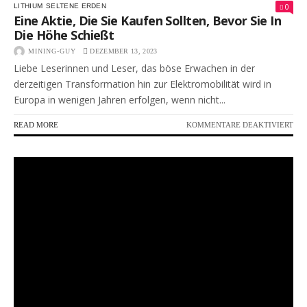
0
LITHIUM
SELTENE ERDEN
Eine Aktie, Die Sie Kaufen Sollten, Bevor Sie In
Die Höhe Schießt
MINING-GUY
DEZEMBER 13, 2023
Liebe Leserinnen und Leser, das böse Erwachen in der
derzeitigen Transformation hin zur Elektromobilität wird in
Europa in wenigen Jahren erfolgen, wenn nicht...
FÜR
READ MORE
KOMMENTARE DEAKTIVIERT
EIN
AKT
DIE
SIE
KA
SOL
BE
SIE
IN
DIE
HÖ
SCH