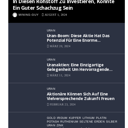
In Diesen Rohstoff Zu Investieren, Könnte
Ein Guter Schachzug Sein
MINING-GUY
AUGUST 1, 2024
URAN
Uran-Boom: Diese Aktie Hat Das
Potenzial Für Eine Enorme
Wertsteigerung
MÄRZ 20, 2024
URAN
Uranaktien: Eine Einzigartige
Gelegenheit Um Hervorragende
Renditen Zu Erzielen
MÄRZ 11, 2024
URAN
Aktionäre Können Sich Auf Eine
Vielversprechende Zukunft Freuen
FEBRUAR 23, 2024
GOLD
IRIDUM
KUPFER
LITHIUM
PLATIN
POTASH
RUTHENIUM
SELTENE ERDEN
SILBER
URAN
ZINK