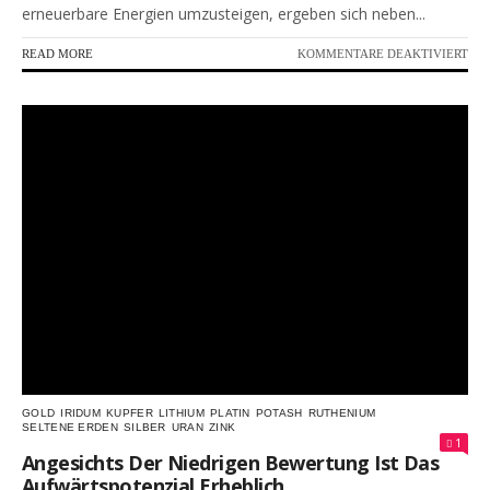
erneuerbare Energien umzusteigen, ergeben sich neben...
FÜR
READ MORE
KOMMENTARE DEAKTIVIERT
MIT
GR
BRI
ME
PRO
SIE
VO
DE
RA
BEI
BAT
AKT
GOLD
IRIDUM
KUPFER
LITHIUM
PLATIN
POTASH
RUTHENIUM
SELTENE ERDEN
SILBER
URAN
ZINK
1
Angesichts Der Niedrigen Bewertung Ist Das
Aufwärtspotenzial Erheblich