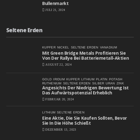
Bullenmarkt
JULI 21, 2024
Seltene Erden
KUPFER
NICKEL
SELTENE ERDEN
VANADIUM
Mit Green Bridge Metals Profitieren Sie
Von Der Rallye Bei Batteriemetall-Aktien
AUGUST 22, 2024
GOLD
IRIDUM
KUPFER
LITHIUM
PLATIN
POTASH
RUTHENIUM
SELTENE ERDEN
SILBER
URAN
ZINK
Angesichts Der Niedrigen Bewertung Ist
Das Aufwärtspotenzial Erheblich
FEBRUAR 20, 2024
LITHIUM
SELTENE ERDEN
Eine Aktie, Die Sie Kaufen Sollten, Bevor
Sie In Die Höhe Schießt
DEZEMBER 13, 2023