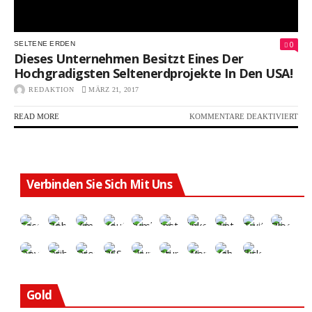
0
SELTENE ERDEN
Dieses Unternehmen Besitzt Eines Der
Hochgradigsten Seltenerdprojekte In Den USA!
REDAKTION
MÄRZ 21, 2017
FÜR
READ MORE
KOMMENTARE DEAKTIVIERT
DIE
UN
BES
EIN
DE
Verbinden Sie Sich Mit Uns
HO
SEL
IN
DE
USA
Gold