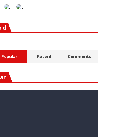
old
Popular
Recent
Comments
ran
n Diesen Rohstoff Zu
nvestieren, Könnte Ein Guter