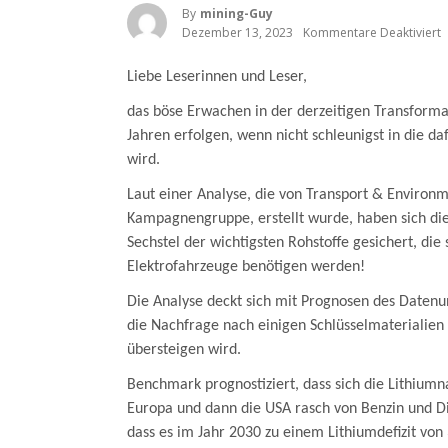
By
Mining-Guy
Dezember 13, 2023
Kommentare Deaktiviert
F
E
A
Liebe Leserinnen und Leser,
D
S
K
das böse Erwachen in der derzeitigen Transformat
S
Jahren erfolgen, wenn nicht schleunigst in die da
B
S
wird.
I
D
Laut einer Analyse, die von Transport & Environm
Kampagnengruppe, erstellt wurde, haben sich die
S
Sechstel der wichtigsten Rohstoffe gesichert, die 
Elektrofahrzeuge benötigen werden!
Die Analyse deckt sich mit Prognosen des Date
die Nachfrage nach einigen Schlüsselmaterialie
übersteigen wird.
Benchmark prognostiziert,
dass sich die Lithium
Europa und dann die USA rasch von Benzin und Di
dass es im Jahr 2030 zu
einem Lithiumdefizit vo