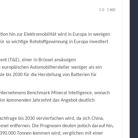
S
0
663
ür
ine
ktie,
ie
ie
aufen
ion hin zur Elektromobilität wird in Europa in wenigen
ollten,
für so wichtige Rohstoffgewinnung in Europa investiert
evor
ie
n
ie
ent (T&E), einer in Brüssel ansässigen
Höhe
 europäischen Automobilhersteller weniger als ein
chießt
sie bis 2030 für die Herstellung von Batterien für
nunternehmens Benchmark Mineral Intelligence, wonach
n im kommenden Jahrzehnt das Angebot deutlich
nachfrage bis 2030 vervierfachen wird
, da sich China,
esel entfernen. Die Prognosen deuten jedoch darauf hin,
n 390.000 Tonnen kommen wird
, verglichen mit einer