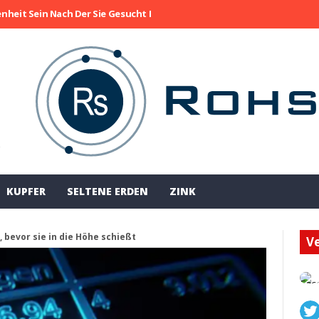
enheit Sein Nach Der Sie Gesucht Haben
Die Aktie Von Collective M
!
KUPFER
SELTENE ERDEN
ZINK
n, bevor sie in die Höhe schießt
Ve