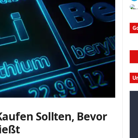
G
U
 Kaufen Sollten, Bevor
ießt
I
I