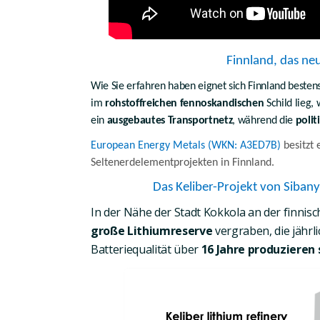
Finnland, das n
Wie Sie erfahren haben eignet sich Finnland bestens
im
rohstoffreichen fennoskandischen
Schild lieg, 
ein
ausgebautes Transportnetz
, während die
polit
European Energy Metals (WKN: A3ED7B)
besitzt
Seltenerdelementprojekten in Finnland
.
Das Keliber-Projekt von Sibany
In der Nähe der Stadt Kokkola an der finnis
große Lithiumreserve
vergraben, die jährl
Batteriequalität
über
16 Jahre produzieren 