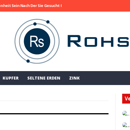
enheit Sein Nach Der Sie Gesucht Haben
Die Aktie Von Collective M
!
KUPFER
SELTENE ERDEN
ZINK
Ve