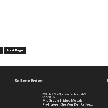
MINING-GUY
APRIL 26, 2023
FÜR
RT
INVESTIEREN
FÜR
READ MORE
KOMMENTARE DEAKTIVIERT
SIE
WEIT
DA
FORTGESCHRI
WO
UM
MILLIARDÄRE
EIN
Next Page
IHR
KOSTENGÜNS
GELD
LITHIUMPRO
ANLEGEN!
ZU
WERDEN!
Seltene Erden
KUPFER
NICKEL
SELTENE ERDEN
VANADIUM
Mit Green Bridge Metals
Profitieren Sie Von Der Rallye