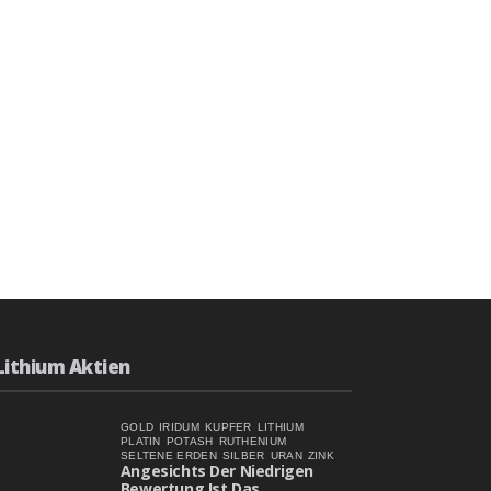
TTEN,
TIGER
DUZENT
Lithium Aktien
GOLD
IRIDUM
KUPFER
LITHIUM
PLATIN
POTASH
RUTHENIUM
SELTENE ERDEN
SILBER
URAN
ZINK
Angesichts Der Niedrigen
Bewertung Ist Das