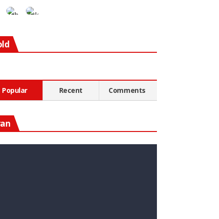
old
Popular
Recent
Comments
ran
n Diesen Rohstoff Zu
nvestieren, Könnte Ein Guter