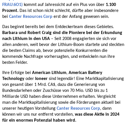
FRAU:6O1)
kommt auf Jahressicht auf ein Plus von über
1.100
Prozent.
Das ist schon nicht schlecht, dürfte aber insbesondere
bei
Canter Resources Corp
erst der Anfang gewesen sein.
Das beginnt bereits bei dem Entdeckerteam dieses Gebietes.
Barbara und Robert Craig sind die Pioniere bei der Erkundung
nach Lithium in den USA
– Seit 2008 engagierten sie sich vor
allen anderen, weit bevor der Lithium-Boom startete und steckten
die besten Claims ab, bevor potenzielle Konkurrenten die
kommende Nachfrage vorhersagten, und entwickeln nun ihre
besten Felder.
Ihre Erfolge bei
American Lithium
,
American Battery
Technology
oder
Ioneer
sind legendär! Eine Marktkapitalisierung
von gesamt über 1 Mrd. CA$, dazu die Generierung von
Bundesdarlehen oder Zuschüsse von 70 Mio. USD bis zu 1
Milliarde USD haben diese Unternehmen erhalten. Vergleicht
man die Marktkapitalisierung sowie die Förderungen aktuell bei
unserer heutigen Vorstellung
Canter Resources Corp
, dann
können wir uns nur entfernt vorstellen,
was diese Aktie in 2024
für ein enormes Potenzial haben wird.