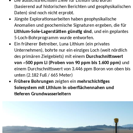
Die aussichtsreichsten Ziele für Lithium und Boron
(basierend auf historischen Berichten und geophysikalischen
Daten) sind noch nicht erprobt.
Jüngste Explorationsarbeiten haben geophysikalische
Anomalien und geochemische Signaturen ergeben, die für
Lithium-Sole-Lagerstätten günstig sind
, und ein geplantes
5-Loch-Bohrprogramm wurde entworfen.
Ein früherer Betreiber, Luna Lithium (ein privates
Unternehmen), bohrte nur ein einziges Loch (weit nördlich
des primären Zielgebiets) mit einem
Durchschnittswert
von ~500 ppm Li (Proben von 90 ppm bis 1.600 ppm)
und
einem Durchschnittswert von 3.446 ppm Boron von oben bis
unten (2.182 Fuß / 665 Meter)
Frühere Bohrungen
zeigten ein
mehrschichtiges
Solesystem mit Lithium in oberflächennahen und
tieferen Grundwasserleitern