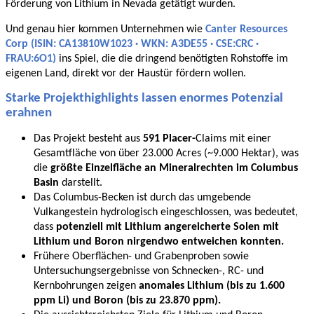
Förderung von Lithium in Nevada getätigt wurden.
Und genau hier kommen Unternehmen wie
Canter Resources
Corp (ISIN: CA13810W1023 · WKN: A3DE55 · CSE:CRC ·
FRAU:6O1)
ins Spiel, die die dringend benötigten Rohstoffe im
eigenen Land, direkt vor der Haustür fördern wollen.
Starke Projekthighlights lassen enormes Potenzial
erahnen
Das Projekt besteht aus
591 Placer-
Claims mit einer
Gesamtfläche von über 23.000 Acres (~9.000 Hektar), was
die
größte Einzelfläche an Mineralrechten im Columbus
Basin
darstellt.
Das Columbus-Becken ist durch das umgebende
Vulkangestein hydrologisch eingeschlossen, was bedeutet,
dass
potenziell mit Lithium angereicherte Solen mit
Lithium und Boron nirgendwo entweichen konnten.
Frühere Oberflächen- und Grabenproben sowie
Untersuchungsergebnisse von Schnecken-, RC- und
Kernbohrungen zeigen
anomales Lithium (bis zu 1.600
ppm Li) und Boron (bis zu 23.870 ppm).