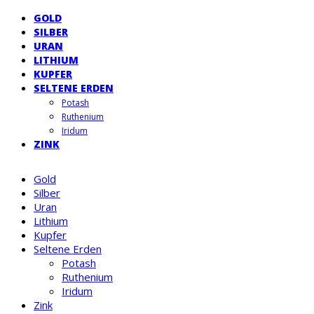
GOLD
SILBER
URAN
LITHIUM
KUPFER
SELTENE ERDEN
Potash
Ruthenium
Iridum
ZINK
Gold
Silber
Uran
Lithium
Kupfer
Seltene Erden
Potash
Ruthenium
Iridum
Zink