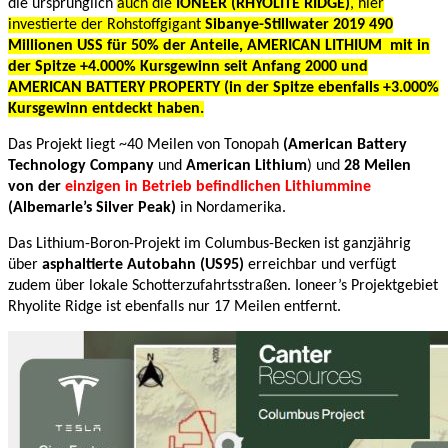
die ursprünglich
auch die
IONEER (RHYOLITE RIDGE)
, hier
investierte der Rohstoffgigant
Sibanye-Stillwater 2019 490
Millionen USS für 50% der Anteile, AMERICAN LITHIUM mit in
der Spitze +4.000% Kursgewinn seit Anfang 2000 und
AMERICAN BATTERY PROPERTY (in der Spitze ebenfalls +3.000%
Kursgewinn entdeckt haben.
Das Projekt liegt ~40 Meilen von Tonopah
(American Battery
Technology Company
und
American Lithium
) und
28 Meilen
von der
einzigen in Betrieb befindlichen Lithiummine
(Albemarle’s Silver Peak)
in Nordamerika.
Das Lithium-Boron-Projekt im Columbus-Becken ist ganzjährig
über
asphaltierte Autobahn (US95)
erreichbar und verfügt
zudem über lokale Schotterzufahrtsstraßen. Ioneer’s Projektgebiet
Rhyolite Ridge ist ebenfalls nur 17 Meilen entfernt.