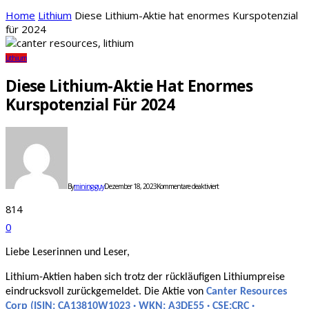
Home
Lithium
Diese Lithium-Aktie hat enormes Kurspotenzial
für 2024
Lithium
Diese Lithium-Aktie Hat Enormes
Kurspotenzial Für 2024
für
Diese
Lithium-
Aktie
hat
enormes
By
mining-guy
Dezember 18, 2023
Kommentare deaktiviert
Kurspotenzial
für
814
2024
0
Liebe Leserinnen und Leser,
Lithium-Aktien haben sich trotz der rückläufigen Lithiumpreise
eindrucksvoll zurückgemeldet. Die Aktie von
Canter Resources
Corp (ISIN: CA13810W1023 · WKN: A3DE55 · CSE:CRC ·