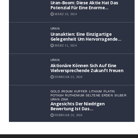
Uran-Boom: Diese Aktie Hat Das
Potenzial Für Eine Enorme
Wertsteigerung
MÄRZ 20, 2024
URAN
Uranaktien: Eine Einzigartige
Gelegenheit Um Hervorragende
Renditen Zu Erzielen
MÄRZ 11, 2024
URAN
Aktionäre Können Sich Auf Eine
Vielversprechende Zukunft Freuen
FEBRUAR 23, 2024
GOLD
IRIDUM
KUPFER
LITHIUM
PLATIN
POTASH
RUTHENIUM
SELTENE ERDEN
SILBER
URAN
ZINK
Angesichts Der Niedrigen
Bewertung Ist Das
Aufwärtspotenzial Erheblich
FEBRUAR 20, 2024