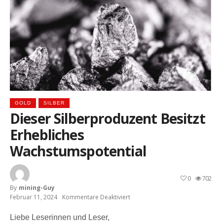
GOLD
SILBER
Dieser Silberproduzent Besitzt
Erhebliches
Wachstumspotential
0
702
By
Mining-Guy
Februar 11, 2024
Kommentare Deaktiviert
Für
Dieser
Silberproduzent
Liebe Leserinnen und Leser,
Besitzt