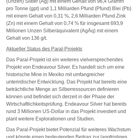
(Unzen) Silber (Ag)
mit einem Gehalt
von 96,4 Gramm
pro Tonne (gpt)
und
1,1 Milliarden Pfund (Pfund) Blei (Pb)
mit einem Gehalt von
0,31 %
,
2,6 Milliarden Pfund Zink
(Zn)
mit einem Gehalt von
0,74 %
für insgesamt
693,9
Millionen Unzen Silberäquivalent (AgÄq)
mit einem
Gehalt von
136 g/t
.
Aktueller Status des Paral-Projekts
Das Paral-Projekt ist ein weiteres vielversprechendes
Projekt von Endeavour Silver. Es handelt sich um eine
historische Mine in Mexiko mit umfangreicher
unterirdischer Entwicklung. Das Projekt hat bereits eine
beträchtliche Menge an Silberressourcen definieren
können und befindet sich derzeit in der Phase der
Wirtschaftlichkeitsprüfung. Endeavour Silver hat bereits
rund
3 Millionen US-Dollar
in das Projekt investiert und
plant weitere Explorationen und Studien.
Das Paral-Projekt bietet Potenzial für weiteres Wachstum
und könnte einen bedeutenden Beitrag zur langfristigen