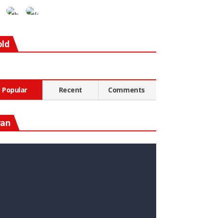
old
Popular
Recent
Comments
ran
n Diesen Rohstoff Zu
nvestieren, Könnte Ein Guter