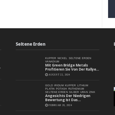
FÜR
READ MORE
KOMMENTARE DEAKTIVIERT
STEHEN
FÜR
RT
DÜNGEMITTE
EIN
AKTIEN
AUFSTREBENDER
VOR
STERN
JAHRELANGE
IN
BOOM?
DER
KALIINDUSTRIE
UND
Seltene Erden
EIN
VIELVERSPRECHENDES
INVEST
KUPFER
NICKEL
SELTENE ERDEN
VANADIUM
Mit Green Bridge Metals
Profitieren Sie Von Der Rallye
Bei Batteriemetall-Aktien
AUGUST 22, 2024
GOLD
IRIDUM
KUPFER
LITHIUM
PLATIN
POTASH
RUTHENIUM
SELTENE ERDEN
SILBER
URAN
ZINK
Angesichts Der Niedrigen
Bewertung Ist Das
Aufwärtspotenzial Erheblich
FEBRUAR 20, 2024