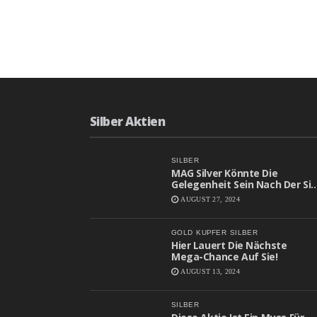
READ MORE
KOMMENTARE DEAKTIVIE
Silber Aktien
SILBER
MAG Silver Könnte Die
Gelegenheit Sein Nach Der Sie
Gesucht Haben
AUGUST 27, 2024
GOLD
KUPFER
SILBER
Hier Lauert Die Nächste
Mega-Chance Auf Sie!
AUGUST 13, 2024
SILBER