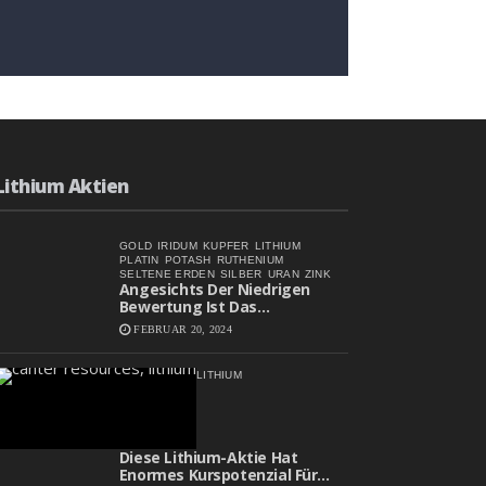
Angesichts Der Niedrigen
Bewertung Ist Das
L-
Aufwärtspotenzial
FEBRUAR 20, 2024
Erheblich
M
Lithium Aktien
GOLD
IRIDUM
KUPFER
LITHIUM
PLATIN
POTASH
RUTHENIUM
SELTENE ERDEN
SILBER
URAN
ZINK
Angesichts Der Niedrigen
Bewertung Ist Das
Aufwärtspotenzial Erheblich
FEBRUAR 20, 2024
LITHIUM
Diese Lithium-Aktie Hat
Enormes Kurspotenzial Für