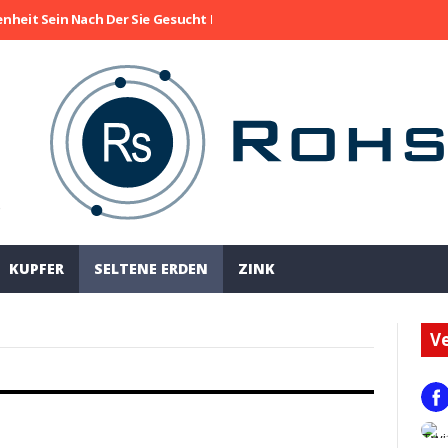
enheit Sein Nach Der Sie Gesucht Haben
Die Aktie Von Collective M
!
KUPFER
SELTENE ERDEN
ZINK
Ve