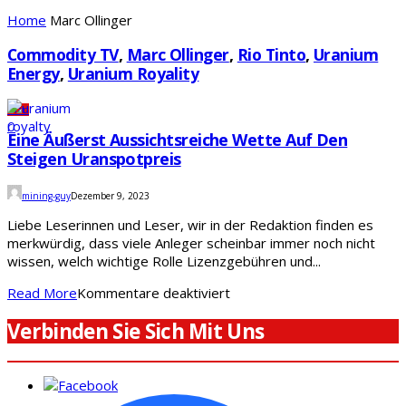
Home
Marc Ollinger
Commodity TV
,
Marc Ollinger
,
Rio Tinto
,
Uranium
Energy
,
Uranium Royality
Uran
0
Eine Äußerst Aussichtsreiche Wette Auf Den
Steigen Uranspotpreis
mining-guy
Dezember 9, 2023
Liebe Leserinnen und Leser, wir in der Redaktion finden es
merkwürdig, dass viele Anleger scheinbar immer noch nicht
wissen, welch wichtige Rolle Lizenzgebühren und...
für
Read More
Kommentare deaktiviert
Eine
Verbinden Sie Sich Mit Uns
äußerst
aussichtsreiche
Wette
auf
den