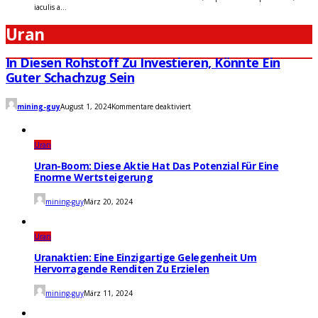
iaculis a...
Uran
In Diesen Rohstoff Zu Investieren, Könnte Ein
Guter Schachzug Sein
für
mining-guy
August 1, 2024
Kommentare deaktiviert
In
diesen
Rohstoff
zu
Uran
investieren,
könnte
Uran-Boom: Diese Aktie Hat Das Potenzial Für Eine
ein
Enorme Wertsteigerung
guter
Schachzug
mining-guy
März 20, 2024
sein
Uran
Uranaktien: Eine Einzigartige Gelegenheit Um
Hervorragende Renditen Zu Erzielen
mining-guy
März 11, 2024