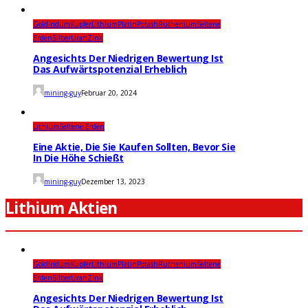
Gold
Iridum
Kupfer
Lithium
Platin
Potash
Ruthenium
Seltene
Erden
Silber
Uran
Zink
Angesichts Der Niedrigen Bewertung Ist
Das Aufwärtspotenzial Erheblich
mining-guy
Februar 20, 2024
Lithium
Seltene Erden
Eine Aktie, Die Sie Kaufen Sollten, Bevor Sie
In Die Höhe Schießt
mining-guy
Dezember 13, 2023
Lithium Aktien
Gold
Iridum
Kupfer
Lithium
Platin
Potash
Ruthenium
Seltene
Erden
Silber
Uran
Zink
Angesichts Der Niedrigen Bewertung Ist