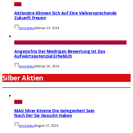
Uran
Aktionäre Können Sich Auf Eine Vielversprechende
Zukunft Freuen
mining-guy
Februar 23, 2024
Gold
Iridum
Kupfer
Lithium
Platin
Potash
Ruthenium
Seltene Erden
Silber
Uran
Zink
Angesichts Der Niedrigen Bewertung Ist Das
Aufwärtspotenzial Erheblich
mining-guy
Februar 20, 2024
Silber Aktien
Silber
MAG Silver Könnte Die Gelegenheit Sein
Nach Der Sie Gesucht Haben
mining-guy
August 27, 2024