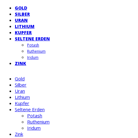
GOLD
SILBER
URAN
LITHIUM
KUPFER
SELTENE ERDEN
Potash
Ruthenium
Iridum
ZINK
Gold
Silber
Uran
Lithium
Kupfer
Seltene Erden
Potash
Ruthenium
Iridum
Zink