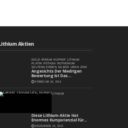
Lithium Aktien
GOLD
IRIDUM
KUPFER
LITHIUM
PLATIN
POTASH
RUTHENIUM
SELTENE ERDEN
SILBER
URAN
ZINK
Angesichts Der Niedrigen
Bewertung Ist Das
Aufwärtspotenzial Erheblich
FEBRUAR 20, 2024
LITHIUM
Diese Lithium-Aktie Hat
Enormes Kurspotenzial Für
2024
DEZEMBER 18, 2023