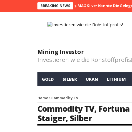
MAG Silver Könnte Die Geleg
BREAKING NEWS
Mining Investor
Investieren wie die Rohstoffprofis
GOLD
SILBER
URAN
LITHIUM
Home
Commodity TV
Commodity TV
,
Fortuna
Staiger
,
Silber