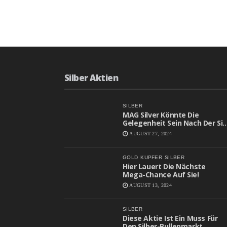
READ MORE
KOMMENTARE DEAKTIVIE
Silber Aktien
SILBER
MAG Silver Könnte Die
Gelegenheit Sein Nach Der Sie
Gesucht Haben
AUGUST 27, 2024
GOLD
KUPFER
SILBER
Hier Lauert Die Nächste
Mega-Chance Auf Sie!
AUGUST 13, 2024
SILBER
Diese Aktie Ist Ein Muss Für
Den Silber-Bullenmarkt