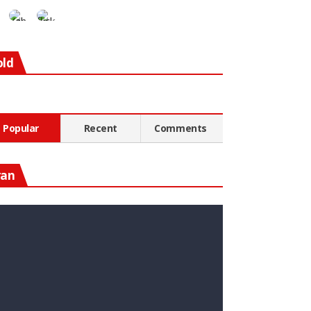
old
Popular
Recent
Comments
ran
n Diesen Rohstoff Zu
nvestieren, Könnte Ein Guter