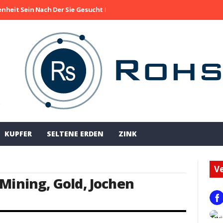
enheit Sein Nach Der Sie Gesucht Haben
Die Aktie Von Collective M
!
KUPFER
SELTENE ERDEN
ZINK
Ve
 Mining
,
Gold
,
Jochen