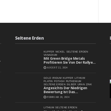
FÜR
RT
EINE
ÄUSSERST A
USSICHTSREICHE W
ETTE A
UF D
EN S
Seltene Erden
TEIGEN U
RANSPOTPREIS
KUPFER
NICKEL
SELTENE ERDEN
VANADIUM
Mit Green Bridge Metals
Profitieren Sie Von Der Rallye
Bei Batteriemetall-Aktien
AUGUST 22, 2024
GOLD
IRIDUM
KUPFER
LITHIUM
PLATIN
POTASH
RUTHENIUM
SELTENE ERDEN
SILBER
URAN
ZINK
Angesichts Der Niedrigen
Bewertung Ist Das
Aufwärtspotenzial Erheblich
FEBRUAR 20, 2024
LITHIUM
SELTENE ERDEN