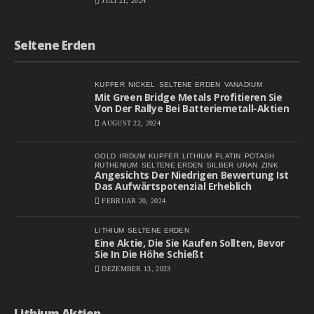
JULI 21, 2024
Seltene Erden
KUPFER
NICKEL
SELTENE ERDEN
VANADIUM
Mit Green Bridge Metals Profitieren Sie
Von Der Rallye Bei Batteriemetall-Aktien
AUGUST 22, 2024
GOLD
IRIDUM
KUPFER
LITHIUM
PLATIN
POTASH
RUTHENIUM
SELTENE ERDEN
SILBER
URAN
ZINK
Angesichts Der Niedrigen Bewertung Ist
Das Aufwärtspotenzial Erheblich
FEBRUAR 20, 2024
LITHIUM
SELTENE ERDEN
Eine Aktie, Die Sie Kaufen Sollten, Bevor
Sie In Die Höhe Schießt
DEZEMBER 13, 2023
Lithium Aktien