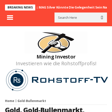
MAG Silver Könnte Die Gelegenheit Sein Nach
BREAKING NEWS
Mining Investor
Investieren wie die Rohstoffprofis!
Home
Gold-Bullenmarkt
Gold
,
Gold-Bullenmarkt
,