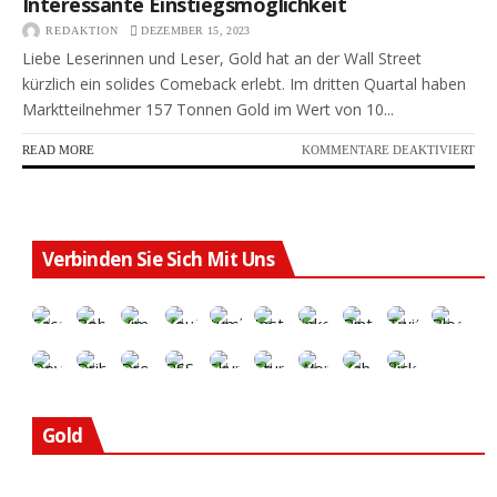
Interessante Einstiegsmöglichkeit
REDAKTION
DEZEMBER 15, 2023
Liebe Leserinnen und Leser, Gold hat an der Wall Street
kürzlich ein solides Comeback erlebt. Im dritten Quartal haben
Marktteilnehmer 157 Tonnen Gold im Wert von 10...
FÜR
READ MORE
KOMMENTARE DEAKTIVIERT
DE
AK
IST
NIE
UN
Verbinden Sie Sich Mit Uns
BIE
EIN
INT
EIN
Gold