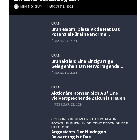
MINING-GUY
AUGUST 1, 2024
URAN
Uran-Boom: Diese Aktie Hat Das
Potenzial Für Eine Enorme
Wertsteigerung
MÄRZ 20, 2024
URAN
Uranaktien: Eine Einzigartige
Gelegenheit Um Hervorragende
Renditen Zu Erzielen
MÄRZ 11, 2024
URAN
Aktionäre Können Sich Auf Eine
Vielversprechende Zukunft Freuen
FEBRUAR 23, 2024
GOLD
IRIDUM
KUPFER
LITHIUM
PLATIN
POTASH
RUTHENIUM
SELTENE ERDEN
SILBER
URAN
ZINK
Angesichts Der Niedrigen
Bewertung Ist Das