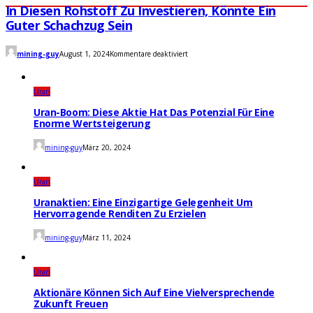
In Diesen Rohstoff Zu Investieren, Könnte Ein
Guter Schachzug Sein
für
mining-guy
August 1, 2024
Kommentare deaktiviert
In
diesen
Rohstoff
zu
Uran
investieren,
könnte
Uran-Boom: Diese Aktie Hat Das Potenzial Für Eine
ein
Enorme Wertsteigerung
guter
Schachzug
mining-guy
März 20, 2024
sein
Uran
Uranaktien: Eine Einzigartige Gelegenheit Um
Hervorragende Renditen Zu Erzielen
mining-guy
März 11, 2024
Uran
Aktionäre Können Sich Auf Eine Vielversprechende
Zukunft Freuen