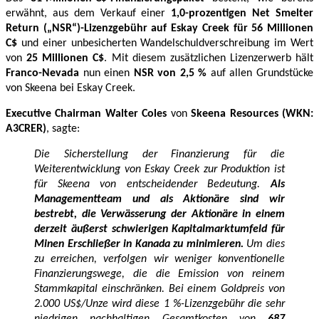
erwähnt, aus dem Verkauf einer
1,0-prozentigen Net Smelter
Return („NSR“)-Lizenzgebühr auf Eskay Creek für 56 Millionen
C$
und einer unbesicherten Wandelschuldverschreibung im Wert
von
25 Millionen C$
. Mit diesem zusätzlichen Lizenzerwerb hält
Franco-Nevada
nun einen
NSR von 2,5 %
auf allen Grundstücke
von Skeena bei Eskay Creek.
Executive Chairman Walter Coles
von
Skeena Resources
(WKN:
A3CRER)
, sagte:
Die Sicherstellung der Finanzierung für die
Weiterentwicklung von Eskay Creek zur Produktion ist
für Skeena von entscheidender Bedeutung.
Als
Managementteam und als Aktionäre sind wir
bestrebt, die Verwässerung der Aktionäre in einem
derzeit äußerst schwierigen Kapitalmarktumfeld für
Minen Erschließer in Kanada zu minimieren.
Um dies
zu erreichen, verfolgen wir weniger konventionelle
Finanzierungswege, die die Emission von reinem
Stammkapital einschränken. Bei einem Goldpreis von
2.000 US$/Unze wird diese 1 %-Lizenzgebühr die sehr
niedrigen nachhaltigen Gesamtkosten von
687