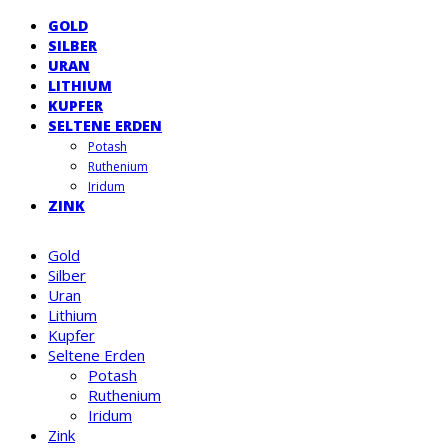
GOLD
SILBER
URAN
LITHIUM
KUPFER
SELTENE ERDEN
Potash
Ruthenium
Iridum
ZINK
Gold
Silber
Uran
Lithium
Kupfer
Seltene Erden
Potash
Ruthenium
Iridum
Zink