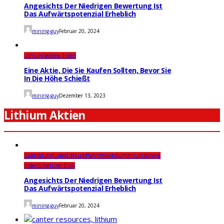
Angesichts Der Niedrigen Bewertung Ist
Das Aufwärtspotenzial Erheblich
mining-guy
Februar 20, 2024
Lithium
Seltene Erden
Eine Aktie, Die Sie Kaufen Sollten, Bevor Sie
In Die Höhe Schießt
mining-guy
Dezember 13, 2023
Lithium Aktien
Gold
Iridum
Kupfer
Lithium
Platin
Potash
Ruthenium
Seltene
Erden
Silber
Uran
Zink
Angesichts Der Niedrigen Bewertung Ist
Das Aufwärtspotenzial Erheblich
mining-guy
Februar 20, 2024