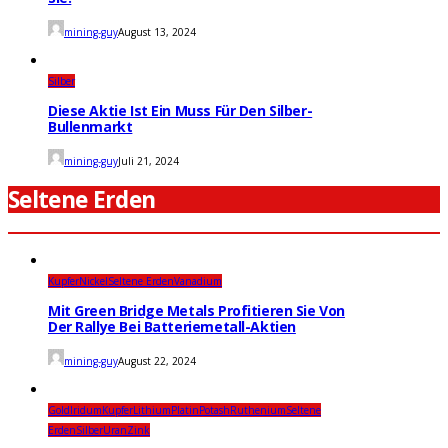
mining-guy
August 13, 2024
Silber
Diese Aktie Ist Ein Muss Für Den Silber-
Bullenmarkt
mining-guy
Juli 21, 2024
Seltene Erden
Kupfer
Nickel
Seltene Erden
Vanadium
Mit Green Bridge Metals Profitieren Sie Von
Der Rallye Bei Batteriemetall-Aktien
mining-guy
August 22, 2024
Gold
Iridum
Kupfer
Lithium
Platin
Potash
Ruthenium
Seltene
Erden
Silber
Uran
Zink