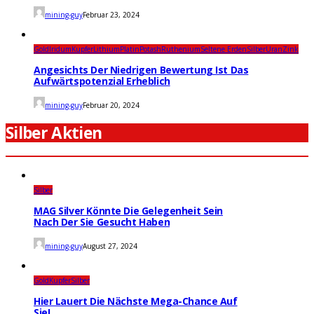
mining-guy
Februar 23, 2024
Gold
Iridum
Kupfer
Lithium
Platin
Potash
Ruthenium
Seltene Erden
Silber
Uran
Zink
Angesichts Der Niedrigen Bewertung Ist Das
Aufwärtspotenzial Erheblich
mining-guy
Februar 20, 2024
Silber Aktien
Silber
MAG Silver Könnte Die Gelegenheit Sein
Nach Der Sie Gesucht Haben
mining-guy
August 27, 2024
Gold
Kupfer
Silber
Hier Lauert Die Nächste Mega-Chance Auf
Sie!