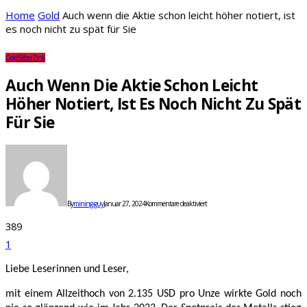
Home
Gold
Auch wenn die Aktie schon leicht höher notiert, ist
es noch nicht zu spät für Sie
Gold
Silber
Zink
Auch Wenn Die Aktie Schon Leicht
Höher Notiert, Ist Es Noch Nicht Zu Spät
Für Sie
für
Auch
wenn
die
Aktie
schon
By
mining-guy
Januar 27, 2024
Kommentare deaktiviert
leicht
höher
389
notiert,
ist
1
es
noch
nicht
Liebe Leserinnen und Leser,
zu
spät
für
mit einem Allzeithoch von 2.135 USD pro Unze wirkte Gold noch
Sie