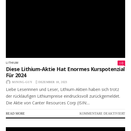
LA
GOL
RA
KAU
0
LITHIUM
Diese Lithium-Aktie Hat Enormes Kurspotenzial
Für 2024
MINING-GUY
DEZEMBER 18, 2023
Liebe Leserinnen und Leser, Lithium-Aktien haben sich trotz
der rückläufigen Lithiumpreise eindrucksvoll zurückgemeldet.
Die Aktie von Canter Resources Corp (ISIN:...
FÜR
READ MORE
KOMMENTARE DEAKTIVIERT
DIE
LIT
AKT