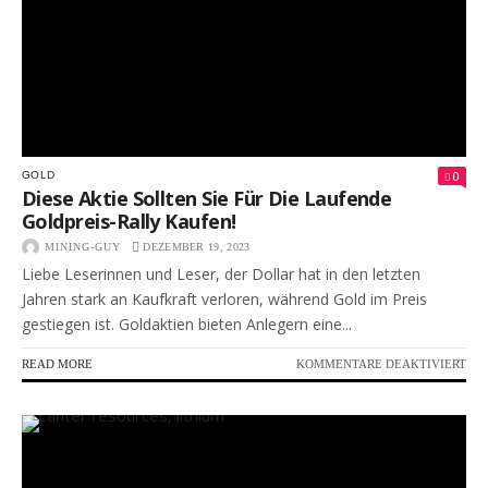
INV
0
GOLD
Diese Aktie Sollten Sie Für Die Laufende
Goldpreis-Rally Kaufen!
MINING-GUY
DEZEMBER 19, 2023
Liebe Leserinnen und Leser, der Dollar hat in den letzten
Jahren stark an Kaufkraft verloren, während Gold im Preis
gestiegen ist. Goldaktien bieten Anlegern eine...
FÜR
READ MORE
KOMMENTARE DEAKTIVIERT
DIE
AKT
SOL
SIE
FÜR
DIE