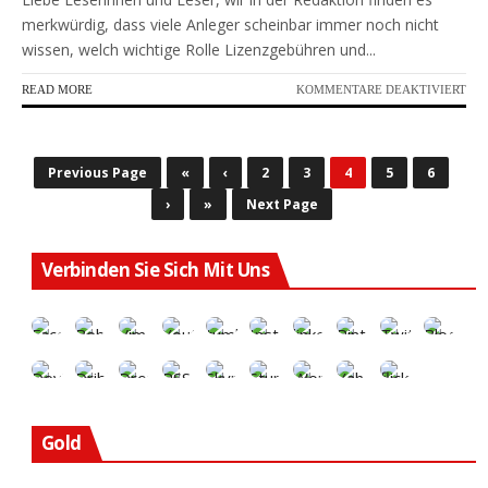
merkwürdig, dass viele Anleger scheinbar immer noch nicht
wissen, welch wichtige Rolle Lizenzgebühren und...
FÜR
READ MORE
KOMMENTARE DEAKTIVIERT
EIN
ÄUS
USS
ETT
Previous Page
«
‹
2
3
4
5
6
UF 
›
»
Next Page
EN 
TEI
RAN
Verbinden Sie Sich Mit Uns
Gold