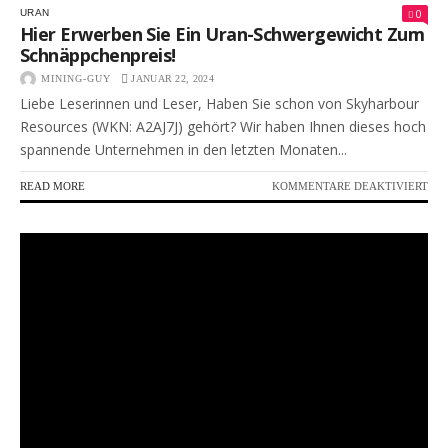
0
URAN
Hier Erwerben Sie Ein Uran-Schwergewicht Zum
Schnäppchenpreis!
MINING-GUY
JANUAR 22, 2024
Liebe Leserinnen und Leser, Haben Sie schon von Skyharbour
Resources (WKN: A2AJ7J) gehört? Wir haben Ihnen dieses hoch
spannende Unternehmen in den letzten Monaten...
FÜR
READ MORE
KOMMENTARE DEAKTIVIERT
HIE
ER
SIE
EIN
URA
SC
ZU
SCH