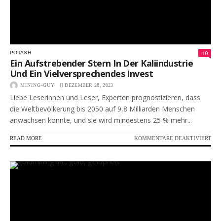
0
POTASH
Ein Aufstrebender Stern In Der Kaliindustrie
Und Ein Vielversprechendes Invest
MINING-GUY
DEZEMBER 28, 2023
Liebe Leserinnen und Leser, Experten prognostizieren, dass
die Weltbevölkerung bis 2050 auf 9,8 Milliarden Menschen
anwachsen könnte, und sie wird mindestens 25 % mehr...
FÜR
READ MORE
KOMMENTARE DEAKTIVIERT
EIN
AU
STE
IN
DE
KAL
UN
EIN
VIE