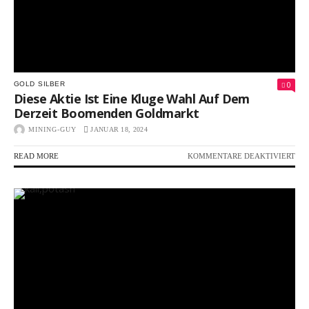
0
GOLD
SILBER
Diese Aktie Ist Eine Kluge Wahl Auf Dem
Derzeit Boomenden Goldmarkt
MINING-GUY
JANUAR 18, 2024
FÜR
READ MORE
KOMMENTARE DEAKTIVIERT
DIE
AKT
IST
EIN
KL
WA
AU
DE
DER
BO
GO