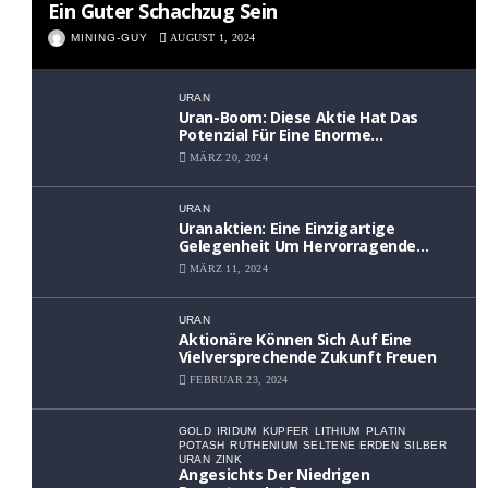
Ein Guter Schachzug Sein
MINING-GUY
AUGUST 1, 2024
URAN
Uran-Boom: Diese Aktie Hat Das
Potenzial Für Eine Enorme
Wertsteigerung
MÄRZ 20, 2024
URAN
Uranaktien: Eine Einzigartige
Gelegenheit Um Hervorragende
Renditen Zu Erzielen
MÄRZ 11, 2024
URAN
Aktionäre Können Sich Auf Eine
Vielversprechende Zukunft Freuen
FEBRUAR 23, 2024
GOLD
IRIDUM
KUPFER
LITHIUM
PLATIN
POTASH
RUTHENIUM
SELTENE ERDEN
SILBER
URAN
ZINK
Angesichts Der Niedrigen