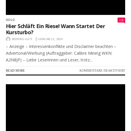
0
GOLD
Hier Schläft Ein Riese! Wann Startet Der
Kursturbo?
MINING-GUY
JANUAR 21, 2024
– Anzeige – Interessenkonflikte und Disclaimer beachten –
Advertorial/Werbung (Auftraggeber: Calibre Mining WKN:
A2N8JP) – Liebe Leserinnen und Leser, trotz...
FÜR
READ MORE
KOMMENTARE DEAKTIVIERT
HIE
SCH
EIN
RIE
WA
STA
DE
KU