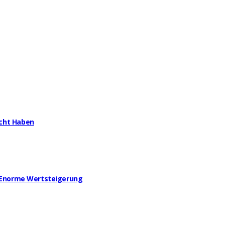
ucht Haben
ne Enorme Wertsteigerung