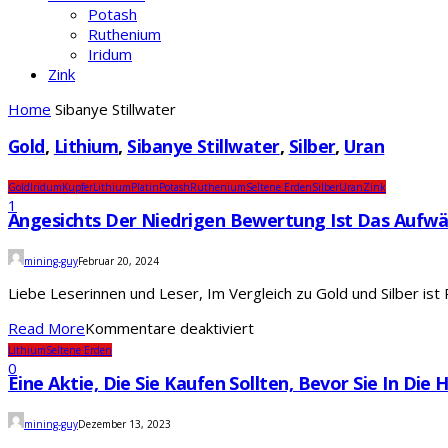
Potash
Ruthenium
Iridum
Zink
Home
Sibanye Stillwater
Gold
,
Lithium
,
Sibanye Stillwater
,
Silber
,
Uran
Gold
Iridum
Kupfer
Lithium
Platin
Potash
Ruthenium
Seltene Erden
Silber
Uran
Zink
1
Angesichts Der Niedrigen Bewertung Ist Das Aufwär
mining-guy
Februar 20, 2024
Liebe Leserinnen und Leser, Im Vergleich zu Gold und Silber ist 
für
Read More
Kommentare deaktiviert
Angesichts
Lithium
Seltene Erden
der
0
Eine Aktie, Die Sie Kaufen Sollten, Bevor Sie In Die
niedrigen
Bewertung
mining-guy
Dezember 13, 2023
ist
das