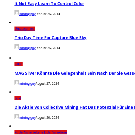
It Not Easy Learn To Control Color
mining-guy
Februar 26, 2014
Uncategorized
Trip Day Time For Capture Blue Sky
mining-guy
Februar 26, 2014
Silber
MAG Silver Könnte Die Gelegenheit Sein Nach Der Sie Ges
mining-guy
August 27, 2024
Gold
Die Aktie Von Collective Mining Hat Das Potenzial Für Ei
mining-guy
August 26, 2024
Kupfer
Nickel
Seltene Erden
Vanadium