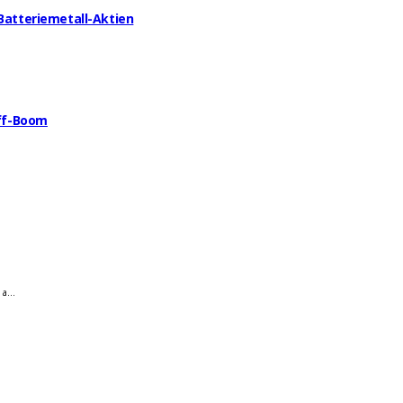
 Batteriemetall-Aktien
off-Boom
a...