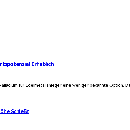
tspotenzial Erheblich
Palladium für Edelmetallanleger eine weniger bekannte Option. Dazu
 Höhe Schießt