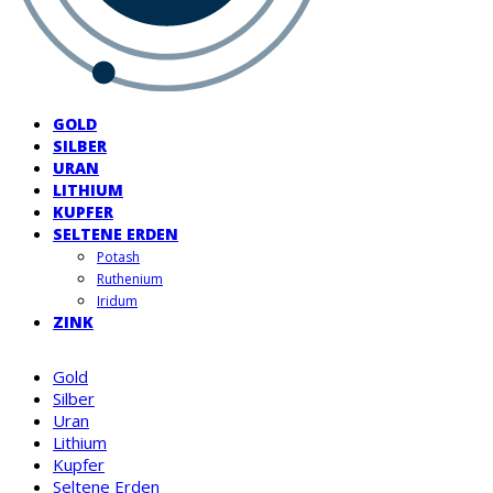
GOLD
SILBER
URAN
LITHIUM
KUPFER
SELTENE ERDEN
Potash
Ruthenium
Iridum
ZINK
Gold
Silber
Uran
Lithium
Kupfer
Seltene Erden