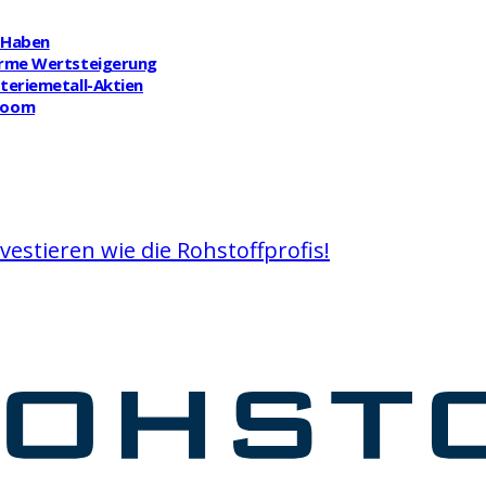
t Haben
norme Wertsteigerung
tteriemetall-Aktien
-Boom
vestieren wie die Rohstoffprofis!