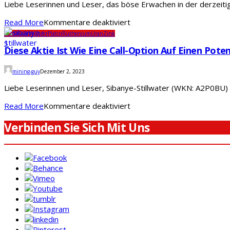
Liebe Leserinnen und Leser, das böse Erwachen in der derzeitige
Aufwärtspotenzial
erheblich
für
Read More
Kommentare deaktiviert
Eine
Gold
Iridum
Kupfer
Platin
Ruthenium
Uran
Zink
Aktie,
1
Diese Aktie Ist Wie Eine Call-Option Auf Einen Pote
die
Sie
mining-guy
Dezember 2, 2023
kaufen
sollten,
Liebe Leserinnen und Leser, Sibanye-Stillwater (WKN: A2P0BU) i
bevor
sie
für
Read More
Kommentare deaktiviert
in
Diese
die
Verbinden Sie Sich Mit Uns
Aktie
Höhe
ist
schießt
wie
eine
Call-
Option
auf
einen
potenziellen
Rohstoff-
Superzyklus