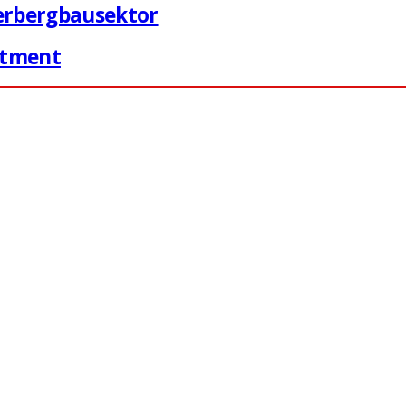
berbergbausektor
estment