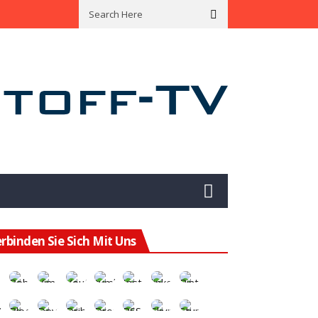
ining Hat Das Potenzial Für Eine Enorme Wertsteigerung
Mit Green B
rbinden Sie Sich Mit Uns