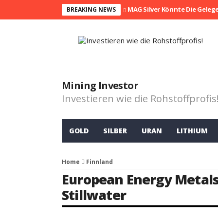
MAG Silver Könnte Die Geleg
BREAKING NEWS
Mining Investor
Investieren wie die Rohstoffprofis
GOLD
SILBER
URAN
LITHIUM
Home
Finnland
European Energy Metal
Stillwater