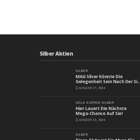
Silber Aktien
SILBER
MAG Silver Könnte Die
Gelegenheit Sein Nach Der Sie
Gesucht Haben
AUGUST 27, 2024
GOLD
KUPFER
SILBER
Hier Lauert Die Nächste
Mega-Chance Auf Sie!
AUGUST 13, 2024
SILBER