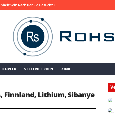
enheit Sein Nach Der Sie Gesucht Haben
Die Aktie Von Collective M
!
KUPFER
SELTENE ERDEN
ZINK
Ve
s
,
Finnland
,
Lithium
,
Sibanye