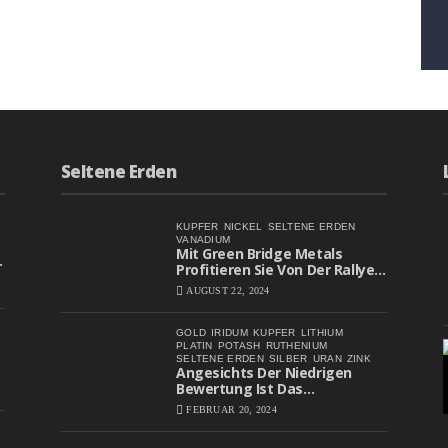
Seltene Erden
KUPFER
NICKEL
SELTENE ERDEN
VANADIUM
Mit Green Bridge Metals
Profitieren Sie Von Der Rallye
Bei Batteriemetall-Aktien
AUGUST 22, 2024
GOLD
IRIDUM
KUPFER
LITHIUM
PLATIN
POTASH
RUTHENIUM
SELTENE ERDEN
SILBER
URAN
ZINK
Angesichts Der Niedrigen
Bewertung Ist Das
Aufwärtspotenzial Erheblich
FEBRUAR 20, 2024