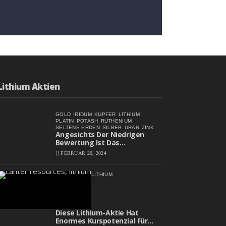
Angesichts Der Niedrigen
Bewertung Ist Das
Aufwärtspotenzial
FEBRUAR 20, 2024
Erheblich
Lithium Aktien
GOLD
IRIDUM
KUPFER
LITHIUM
PLATIN
POTASH
RUTHENIUM
SELTENE ERDEN
SILBER
URAN
ZINK
Angesichts Der Niedrigen
Bewertung Ist Das
Aufwärtspotenzial Erheblich
FEBRUAR 20, 2024
LITHIUM
Diese Lithium-Aktie Hat
Enormes Kurspotenzial Für