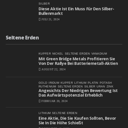
SILBER
Diese Aktie Ist Ein Muss Für Den Silber-
Bullenmarkt
JULI 21, 2024
Seltene Erden
KUPFER
NICKEL
SELTENE ERDEN
VANADIUM
Mit Green Bridge Metals Profitieren Sie
Von Der Rallye Bei Batteriemetall-Aktien
AUGUST 22, 2024
GOLD
IRIDUM
KUPFER
LITHIUM
PLATIN
POTASH
RUTHENIUM
SELTENE ERDEN
SILBER
URAN
ZINK
Angesichts Der Niedrigen Bewertung Ist
Das Aufwärtspotenzial Erheblich
FEBRUAR 20, 2024
LITHIUM
SELTENE ERDEN
Eine Aktie, Die Sie Kaufen Sollten, Bevor
Sie In Die Höhe Schießt