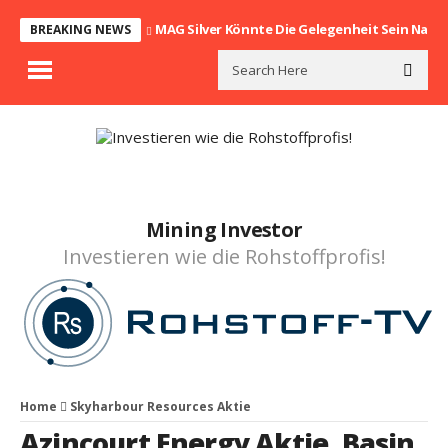
MAG Silver Könnte Die Gelegenheit Sein Nach
BREAKING NEWS
Mining Investor
Investieren wie die Rohstoffprofis!
Home
Skyharbour Resources Aktie
Azincourt Energy Aktie
,
Basin