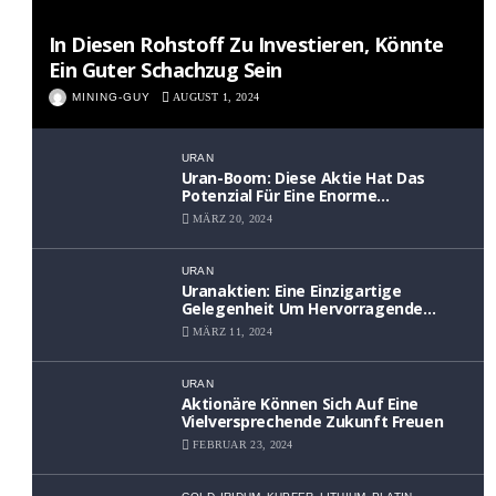
In Diesen Rohstoff Zu Investieren, Könnte
Ein Guter Schachzug Sein
MINING-GUY
AUGUST 1, 2024
URAN
Uran-Boom: Diese Aktie Hat Das
Potenzial Für Eine Enorme
Wertsteigerung
MÄRZ 20, 2024
URAN
Uranaktien: Eine Einzigartige
Gelegenheit Um Hervorragende
Renditen Zu Erzielen
MÄRZ 11, 2024
URAN
Aktionäre Können Sich Auf Eine
Vielversprechende Zukunft Freuen
FEBRUAR 23, 2024