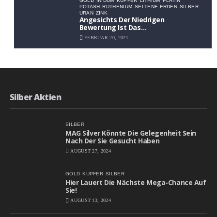
GOLD
IRIDUM
KUPFER
LITHIUM
PLATIN
POTASH
RUTHENIUM
SELTENE ERDEN
SILBER
URAN
ZINK
Angesichts Der Niedrigen
Bewertung Ist Das
Aufwärtspotenzial Erheblich
FEBRUAR 20, 2024
Silber Aktien
SILBER
MAG Silver Könnte Die Gelegenheit Sein
Nach Der Sie Gesucht Haben
AUGUST 27, 2024
GOLD
KUPFER
SILBER
Hier Lauert Die Nächste Mega-Chance Auf
Sie!
AUGUST 13, 2024