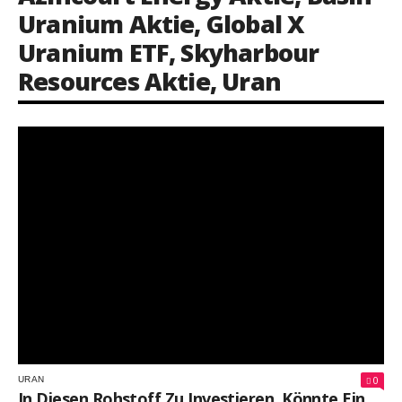
Uranium Aktie
,
Global X
Uranium ETF
,
Skyharbour
Resources Aktie
,
Uran
0
URAN
In Diesen Rohstoff Zu Investieren, Könnte Ein