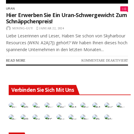
0
URAN
Hier Erwerben Sie Ein Uran-Schwergewicht Zum
Schnäppchenpreis!
MINING-GUY
JANUAR 22, 2024
Liebe Leserinnen und Leser, Haben Sie schon von Skyharbour
Resources (WKN: A2AJ7J) gehört? Wir haben Ihnen dieses hoch
spannende Unternehmen in den letzten Monaten...
FÜR
READ MORE
KOMMENTARE DEAKTIVIERT
HIE
ER
SIE
EIN
URA
Verbinden Sie Sich Mit Uns
SC
ZU
SCH