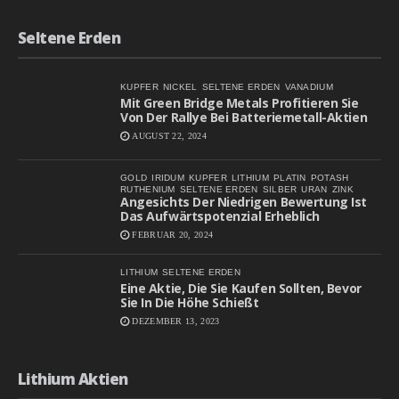
Seltene Erden
KUPFER
NICKEL
SELTENE ERDEN
VANADIUM
Mit Green Bridge Metals Profitieren Sie
Von Der Rallye Bei Batteriemetall-Aktien
AUGUST 22, 2024
GOLD
IRIDUM
KUPFER
LITHIUM
PLATIN
POTASH
RUTHENIUM
SELTENE ERDEN
SILBER
URAN
ZINK
Angesichts Der Niedrigen Bewertung Ist
Das Aufwärtspotenzial Erheblich
FEBRUAR 20, 2024
LITHIUM
SELTENE ERDEN
Eine Aktie, Die Sie Kaufen Sollten, Bevor
Sie In Die Höhe Schießt
DEZEMBER 13, 2023
Lithium Aktien