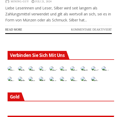
MINING-GUY
JULI 21, 2024
Liebe Leserinnen und Leser, Silber wird seit langem als
Zahlungsmittel verwendet und gilt als wertvoll an sich, sei es in
Form von Münzen oder als Schmuck. Silber hat...
FÜR
READ MORE
KOMMENTARE DEAKTIVIERT
DIE
AKT
IST
EIN
MU
Verbinden Sie Sich Mit Uns
FÜR
DE
SIL
BU
Gold