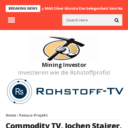
MAG Silver Könnte Die Gelegenheit Sein Nach
BREAKING NEWS
Mining Investor
Investieren wie die Rohstoffprofis!
Home
Panuco-Projekt
Commodity TV
,
Jochen Staiger
,