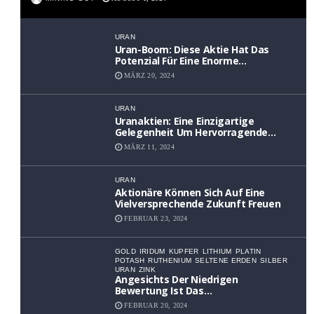
URAN
Uran-Boom: Diese Aktie Hat Das
Potenzial Für Eine Enorme
Wertsteigerung
MÄRZ 20, 2024
URAN
Uranaktien: Eine Einzigartige
Gelegenheit Um Hervorragende
Renditen Zu Erzielen
MÄRZ 11, 2024
URAN
Aktionäre Können Sich Auf Eine
Vielversprechende Zukunft Freuen
FEBRUAR 23, 2024
GOLD
IRIDUM
KUPFER
LITHIUM
PLATIN
POTASH
RUTHENIUM
SELTENE ERDEN
SILBER
URAN
ZINK
Angesichts Der Niedrigen
Bewertung Ist Das
Aufwärtspotenzial Erheblich
FEBRUAR 20, 2024