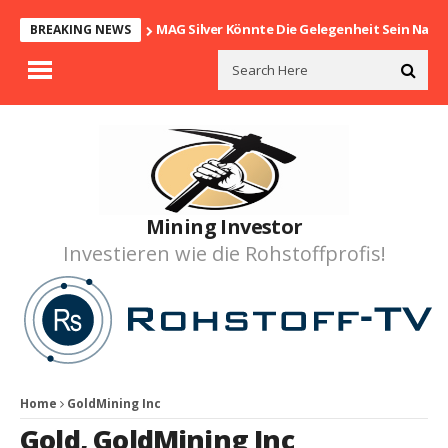
MAG Silver Könnte Die Gelegenheit Sein Nach
BREAKING NEWS
Mining Investor
Investieren wie die Rohstoffprofis!
Home
GoldMining Inc
Gold
,
GoldMining Inc