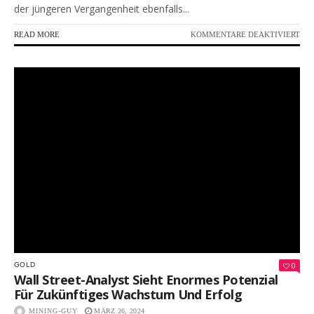
der jüngeren Vergangenheit ebenfalls...
FÜR
READ MORE
KOMMENTARE DEAKTIVIERT
EIN
DE
BES
GO
DIE
SIE
JET
KA
KÖ
0
GOLD
Wall Street-Analyst Sieht Enormes Potenzial
Für Zukünftiges Wachstum Und Erfolg
MINING-GUY
MÄRZ 26, 2024