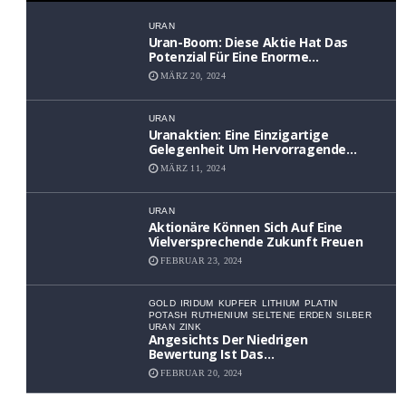
URAN
Uran-Boom: Diese Aktie Hat Das
Potenzial Für Eine Enorme
Wertsteigerung
MÄRZ 20, 2024
URAN
Uranaktien: Eine Einzigartige
Gelegenheit Um Hervorragende
Renditen Zu Erzielen
MÄRZ 11, 2024
URAN
Aktionäre Können Sich Auf Eine
Vielversprechende Zukunft Freuen
FEBRUAR 23, 2024
GOLD
IRIDUM
KUPFER
LITHIUM
PLATIN
POTASH
RUTHENIUM
SELTENE ERDEN
SILBER
URAN
ZINK
Angesichts Der Niedrigen
Bewertung Ist Das
Aufwärtspotenzial Erheblich
FEBRUAR 20, 2024