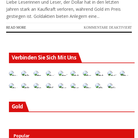
Liebe Leserinnen und Leser, der Dollar hat in den letzten
Jahren stark an Kaufkraft verloren, während Gold im Preis
gestiegen ist. Goldaktien bieten Anlegern eine...
FÜR
READ MORE
KOMMENTARE DEAKTIVIERT
DIE
AKT
SOL
SIE
FÜR
Verbinden Sie Sich Mit Uns
DIE
LA
GOL
RA
KAU
Gold
Popular