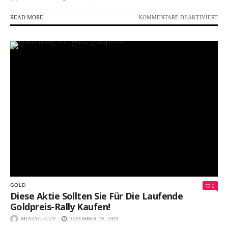
FÜR
READ MORE
KOMMENTARE DEAKTIVIERT
WA
STR
AN
SIE
EN
POT
FÜR
ZUK
WA
UN
ER
0
GOLD
Diese Aktie Sollten Sie Für Die Laufende
Goldpreis-Rally Kaufen!
MINING-GUY
DEZEMBER 19, 2023