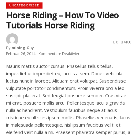
UNCATEGORIZED
Horse Riding – How To Video
Tutorials Horse Riding
6
4100
By
Mining-Guy
Februar 26, 2014
Kommentare Deaktiviert
Für
Horse
Riding
Mauris mattis auctor cursus. Phasellus tellus tellus,
–
imperdiet ut imperdiet eu, iaculis a sem. Donec vehicula
How
To
luctus nunc in laoreet. Aliquam erat volutpat. Suspendisse
Video
vulputate porttitor condimentum. Proin viverra orci a leo
Tutorials
Horse
suscipit placerat. Sed feugiat posuere semper. Cras vitae
Riding
mi erat, posuere mollis arcu. Pellentesque iaculis gravida
nulla ac hendrerit. Vestibulum faucibus neque at lacus
tristique eu ultrices ipsum mollis. Phasellus venenatis, lacus
in malesuada pellentesque, nisl ipsum faucibus velit, et
eleifend velit nulla a mi. Praesent pharetra semper purus, a