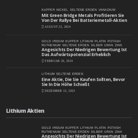
KUPFER
NICKEL
SELTENE ERDEN
VANADIUM
Mit Green Bridge Metals Profitieren Sie
Von Der Rallye Bei Batteriemetall-Aktien
AUGUST 22, 2024
GOLD
IRIDUM
KUPFER
LITHIUM
PLATIN
POTASH
RUTHENIUM
SELTENE ERDEN
SILBER
URAN
ZINK
Angesichts Der Niedrigen Bewertung Ist
Das Aufwärtspotenzial Erheblich
FEBRUAR 20, 2024
LITHIUM
SELTENE ERDEN
Eine Aktie, Die Sie Kaufen Sollten, Bevor
Sie In Die Höhe Schießt
DEZEMBER 13, 2023
Lithium Aktien
GOLD
IRIDUM
KUPFER
LITHIUM
PLATIN
POTASH
RUTHENIUM
SELTENE ERDEN
SILBER
URAN
ZINK
Angesichts Der Niedrigen Bewertung Ist