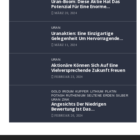
Uran-Boom: Diese Aktie Hat Das
Potenzial Für Eine Enorme
Wertsteigerung
MÄRZ 20, 2024
URAN
Uranaktien: Eine Einzigartige
Gelegenheit Um Hervorragende
Renditen Zu Erzielen
MÄRZ 11, 2024
URAN
Aktionäre Können Sich Auf Eine
Vielversprechende Zukunft Freuen
FEBRUAR 23, 2024
GOLD
IRIDUM
KUPFER
LITHIUM
PLATIN
POTASH
RUTHENIUM
SELTENE ERDEN
SILBER
URAN
ZINK
Angesichts Der Niedrigen
Bewertung Ist Das
Aufwärtspotenzial Erheblich
FEBRUAR 20, 2024