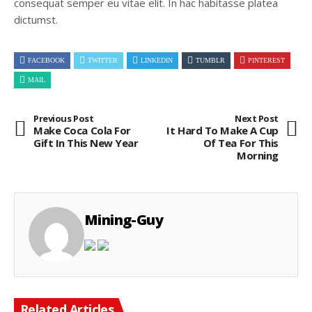
consequat semper eu vitae elit. In hac habitasse platea
dictumst.
FACEBOOK
TWITTER
LINKEDIN
TUMBLR
PINTEREST
MAIL
Previous Post
Next Post
Make Coca Cola For
It Hard To Make A Cup
Gift In This New Year
Of Tea For This
Morning
Mining-Guy
Related Articles