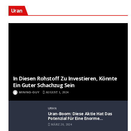
Uran
In Diesen Rohstoff Zu Investieren, Könnte
Ein Guter Schachzug Sein
MINING-GUY
AUGUST 1, 2024
URAN
Uran-Boom: Diese Aktie Hat Das
Potenzial Für Eine Enorme
Wertsteigerung
MÄRZ 20, 2024