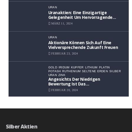
URAN
Uranaktien: Eine Einzigartige
Gelegenheit Um Hervorragende
Renditen Zu Erzielen
MÄRZ 11, 2024
URAN
Aktionäre Können Sich Auf Eine
Vielversprechende Zukunft Freuen
FEBRUAR 23, 2024
GOLD
IRIDUM
KUPFER
LITHIUM
PLATIN
POTASH
RUTHENIUM
SELTENE ERDEN
SILBER
URAN
ZINK
Angesichts Der Niedrigen
Bewertung Ist Das
Aufwärtspotenzial Erheblich
FEBRUAR 20, 2024
Silber Aktien