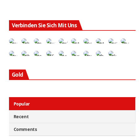
MA
SIL
DE
LE
STE
Verbinden Sie Sich Mit Uns
IM
SIL
Gold
Popular
Recent
Comments