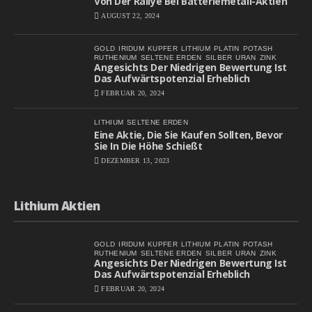
Von Der Rallye Bei Batteriemetall-Aktien
AUGUST 22, 2024
GOLD
IRIDUM
KUPFER
LITHIUM
PLATIN
POTASH
RUTHENIUM
SELTENE ERDEN
SILBER
URAN
ZINK
Angesichts Der Niedrigen Bewertung Ist
Das Aufwärtspotenzial Erheblich
FEBRUAR 20, 2024
LITHIUM
SELTENE ERDEN
Eine Aktie, Die Sie Kaufen Sollten, Bevor
Sie In Die Höhe Schießt
DEZEMBER 13, 2023
Lithium Aktien
GOLD
IRIDUM
KUPFER
LITHIUM
PLATIN
POTASH
RUTHENIUM
SELTENE ERDEN
SILBER
URAN
ZINK
Angesichts Der Niedrigen Bewertung Ist
Das Aufwärtspotenzial Erheblich
FEBRUAR 20, 2024