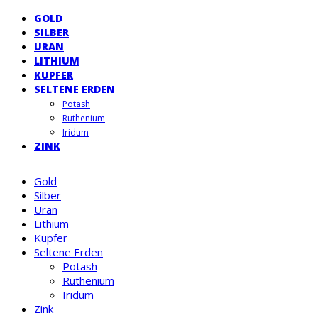
GOLD
SILBER
URAN
LITHIUM
KUPFER
SELTENE ERDEN
Potash
Ruthenium
Iridum
ZINK
Gold
Silber
Uran
Lithium
Kupfer
Seltene Erden
Potash
Ruthenium
Iridum
Zink