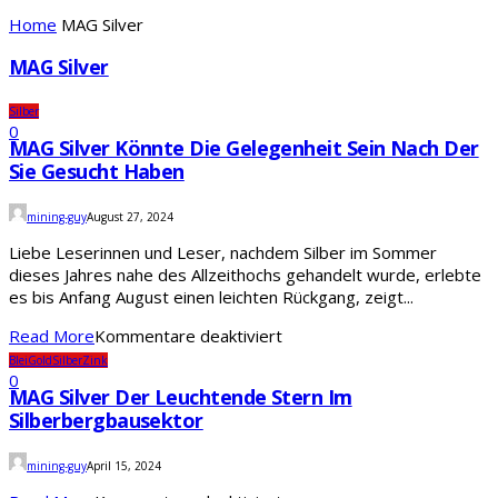
Home
MAG Silver
MAG Silver
Silber
0
MAG Silver Könnte Die Gelegenheit Sein Nach Der
Sie Gesucht Haben
mining-guy
August 27, 2024
Liebe Leserinnen und Leser, nachdem Silber im Sommer
dieses Jahres nahe des Allzeithochs gehandelt wurde, erlebte
es bis Anfang August einen leichten Rückgang, zeigt...
für
Read More
Kommentare deaktiviert
MAG
Blei
Gold
Silber
Zink
Silver
0
MAG Silver Der Leuchtende Stern Im
könnte
Silberbergbausektor
die
Gelegenheit
sein
mining-guy
April 15, 2024
nach