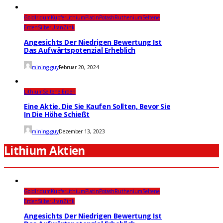
Gold
Iridum
Kupfer
Lithium
Platin
Potash
Ruthenium
Seltene
Erden
Silber
Uran
Zink
Angesichts Der Niedrigen Bewertung Ist
Das Aufwärtspotenzial Erheblich
mining-guy
Februar 20, 2024
Lithium
Seltene Erden
Eine Aktie, Die Sie Kaufen Sollten, Bevor Sie
In Die Höhe Schießt
mining-guy
Dezember 13, 2023
Lithium Aktien
Gold
Iridum
Kupfer
Lithium
Platin
Potash
Ruthenium
Seltene
Erden
Silber
Uran
Zink
Angesichts Der Niedrigen Bewertung Ist