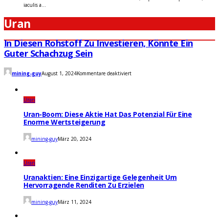
iaculis a...
Uran
In Diesen Rohstoff Zu Investieren, Könnte Ein
Guter Schachzug Sein
für
mining-guy
August 1, 2024
Kommentare deaktiviert
In
diesen
Rohstoff
zu
Uran
investieren,
könnte
Uran-Boom: Diese Aktie Hat Das Potenzial Für Eine
ein
Enorme Wertsteigerung
guter
Schachzug
mining-guy
März 20, 2024
sein
Uran
Uranaktien: Eine Einzigartige Gelegenheit Um
Hervorragende Renditen Zu Erzielen
mining-guy
März 11, 2024