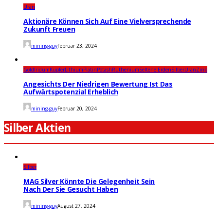
Uran
Aktionäre Können Sich Auf Eine Vielversprechende
Zukunft Freuen
mining-guy
Februar 23, 2024
Gold
Iridum
Kupfer
Lithium
Platin
Potash
Ruthenium
Seltene Erden
Silber
Uran
Zink
Angesichts Der Niedrigen Bewertung Ist Das
Aufwärtspotenzial Erheblich
mining-guy
Februar 20, 2024
Silber Aktien
Silber
MAG Silver Könnte Die Gelegenheit Sein
Nach Der Sie Gesucht Haben
mining-guy
August 27, 2024