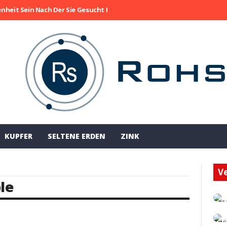
enheit Sein Nach Der Sie Gesucht Haben
Die Aktie Von Collective M
!
KUPFER
SELTENE ERDEN
ZINK
Ve
le