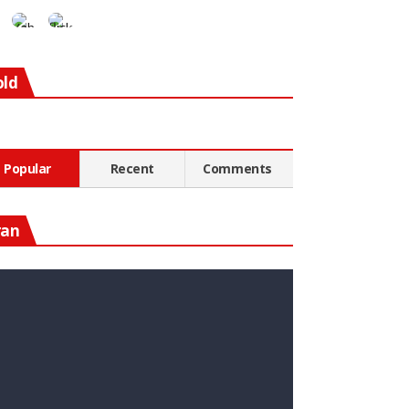
old
Popular
Recent
Comments
ran
n Diesen Rohstoff Zu
nvestieren, Könnte Ein Guter