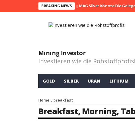
MAG Silver Könnte Die Geleg
BREAKING NEWS
Mining Investor
Investieren wie die Rohstoffprofis
GOLD
SILBER
URAN
LITHIUM
Home
breakfast
Breakfast
,
Morning
,
Tab