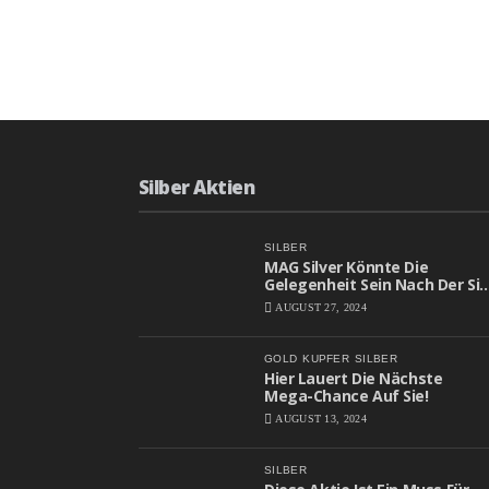
Silber Aktien
SILBER
MAG Silver Könnte Die
Gelegenheit Sein Nach Der Sie
Gesucht Haben
AUGUST 27, 2024
GOLD
KUPFER
SILBER
Hier Lauert Die Nächste
Mega-Chance Auf Sie!
AUGUST 13, 2024
SILBER