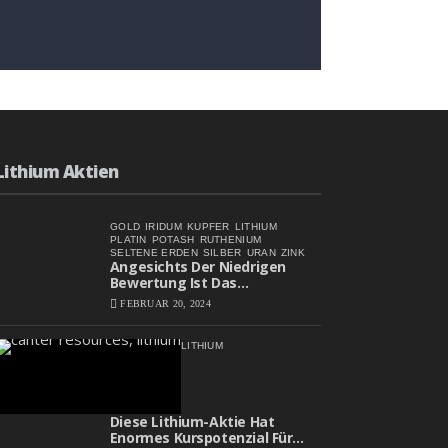
Angesichts Der Niedrigen
Bewertung Ist Das
Aufwärtspotenzial
FEBRUAR 20, 2024
Erheblich
Lithium Aktien
GOLD
IRIDUM
KUPFER
LITHIUM
PLATIN
POTASH
RUTHENIUM
SELTENE ERDEN
SILBER
URAN
ZINK
Angesichts Der Niedrigen
Bewertung Ist Das
Aufwärtspotenzial Erheblich
FEBRUAR 20, 2024
LITHIUM
Diese Lithium-Aktie Hat
Enormes Kurspotenzial Für