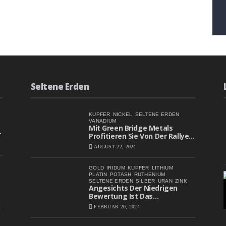
Seltene Erden
KUPFER
NICKEL
SELTENE ERDEN
VANADIUM
Mit Green Bridge Metals
Profitieren Sie Von Der Rallye
Bei Batteriemetall-Aktien
AUGUST 22, 2024
GOLD
IRIDUM
KUPFER
LITHIUM
PLATIN
POTASH
RUTHENIUM
SELTENE ERDEN
SILBER
URAN
ZINK
Angesichts Der Niedrigen
Bewertung Ist Das
Aufwärtspotenzial Erheblich
FEBRUAR 20, 2024