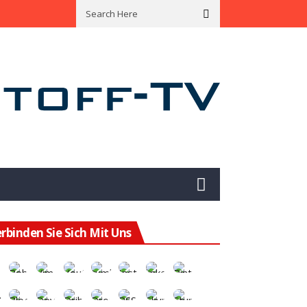
ining Hat Das Potenzial Für Eine Enorme Wertsteigerung
Mit Green B
rbinden Sie Sich Mit Uns