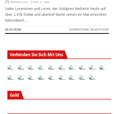
MINING-GUY
JULI 17, 2024
Liebe Leserinnen und Leser, der Goldpreis kletterte heute auf
über 2.478 Dollar und übertraf damit seinen im Mai erreichten
Rekordwert....
FÜR
READ MORE
KOMMENTARE DEAKTIVIERT
EIN
AKT
MIT
PRA
KEI
Verbinden Sie Sich Mit Uns
ABW
AB
MIT
GRO
UF
Gold