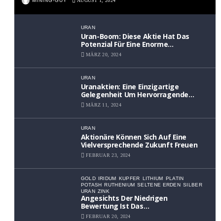
MINING-GUY
AUGUST 1, 2024
URAN
Uran-Boom: Diese Aktie Hat Das
Potenzial Für Eine Enorme
Wertsteigerung
MÄRZ 20, 2024
URAN
Uranaktien: Eine Einzigartige
Gelegenheit Um Hervorragende
Renditen Zu Erzielen
MÄRZ 11, 2024
URAN
Aktionäre Können Sich Auf Eine
Vielversprechende Zukunft Freuen
FEBRUAR 23, 2024
GOLD
IRIDUM
KUPFER
LITHIUM
PLATIN
POTASH
RUTHENIUM
SELTENE ERDEN
SILBER
URAN
ZINK
Angesichts Der Niedrigen
Bewertung Ist Das
Aufwärtspotenzial Erheblich
FEBRUAR 20, 2024