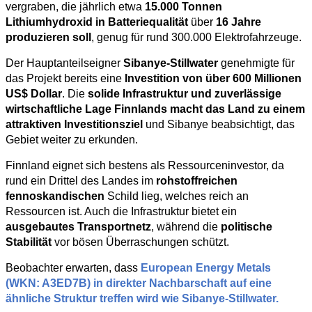
vergraben, die jährlich etwa
15.000 Tonnen
Lithiumhydroxid in Batteriequalität
über
16 Jahre
produzieren soll
, genug für rund 300.000 Elektrofahrzeuge.
Der Hauptanteilseigner
Sibanye-Stillwater
genehmigte für
das Projekt bereits eine
Investition von über 600 Millionen
US$ Dollar
. Die
solide Infrastruktur
und zuverlässige
wirtschaftliche Lage Finnlands macht das Land zu einem
attraktiven Investitionsziel
und Sibanye beabsichtigt, das
Gebiet weiter zu erkunden.
Finnland eignet sich bestens als Ressourceninvestor, da
rund ein Drittel des Landes im
rohstoffreichen
fennoskandischen
Schild lieg, welches reich an
Ressourcen ist. Auch die Infrastruktur bietet ein
ausgebautes Transportnetz
, während die
politische
Stabilität
vor bösen Überraschungen schützt.
Beobachter erwarten, dass
European Energy Metals
(WKN: A3ED7B) in direkter Nachbarschaft auf eine
ähnliche Struktur treffen wird wie Sibanye-Stillwater.