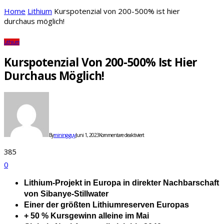
Home
Lithium
Kurspotenzial von 200-500% ist hier
durchaus möglich!
Lithium
Kurspotenzial Von 200-500% Ist Hier
Durchaus Möglich!
für
Kurspotenzial
von
200-
500%
ist
By
mining-guy
Juni 1, 2023
Kommentare deaktiviert
hier
durchaus möglich!
385
0
Lithium-Projekt in Europa in direkter Nachbarschaft
von Sibanye-Stillwater
Einer der größten Lithiumreserven Europas
+ 50 % Kursgewinn alleine im Mai