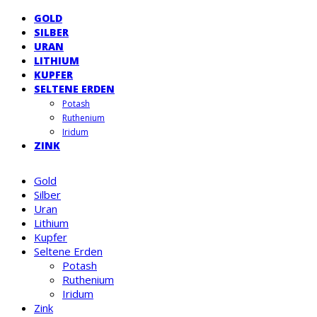
GOLD
SILBER
URAN
LITHIUM
KUPFER
SELTENE ERDEN
Potash
Ruthenium
Iridum
ZINK
Gold
Silber
Uran
Lithium
Kupfer
Seltene Erden
Potash
Ruthenium
Iridum
Zink