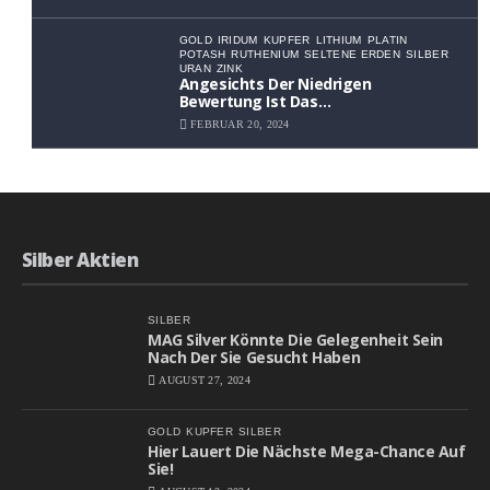
GOLD
IRIDUM
KUPFER
LITHIUM
PLATIN
POTASH
RUTHENIUM
SELTENE ERDEN
SILBER
URAN
ZINK
Angesichts Der Niedrigen
Bewertung Ist Das
Aufwärtspotenzial Erheblich
FEBRUAR 20, 2024
Silber Aktien
SILBER
MAG Silver Könnte Die Gelegenheit Sein
Nach Der Sie Gesucht Haben
AUGUST 27, 2024
GOLD
KUPFER
SILBER
Hier Lauert Die Nächste Mega-Chance Auf
Sie!