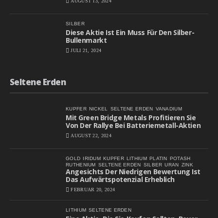
AUGUST 13, 2024
SILBER
Diese Aktie Ist Ein Muss Für Den Silber-
Bullenmarkt
JULI 21, 2024
Seltene Erden
KUPFER
NICKEL
SELTENE ERDEN
VANADIUM
Mit Green Bridge Metals Profitieren Sie
Von Der Rallye Bei Batteriemetall-Aktien
AUGUST 22, 2024
GOLD
IRIDUM
KUPFER
LITHIUM
PLATIN
POTASH
RUTHENIUM
SELTENE ERDEN
SILBER
URAN
ZINK
Angesichts Der Niedrigen Bewertung Ist
Das Aufwärtspotenzial Erheblich
FEBRUAR 20, 2024
LITHIUM
SELTENE ERDEN