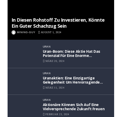
In Diesen Rohstoff Zu Investieren, Könnte
Ein Guter Schachzug Sein
MINING-GUY
AUGUST 1, 2024
URAN
Uran-Boom: Diese Aktie Hat Das
Potenzial Für Eine Enorme
Wertsteigerung
MÄRZ 20, 2024
URAN
Uranaktien: Eine Einzigartige
Gelegenheit Um Hervorragende
Renditen Zu Erzielen
MÄRZ 11, 2024
URAN
Aktionäre Können Sich Auf Eine
Vielversprechende Zukunft Freuen
FEBRUAR 23, 2024