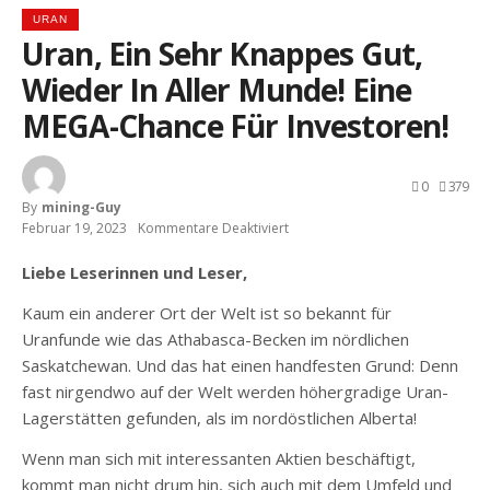
URAN
Uran, Ein Sehr Knappes Gut,
Wieder In Aller Munde! Eine
MEGA-Chance Für Investoren!
0
379
By
Mining-Guy
Februar 19, 2023
Kommentare Deaktiviert
Für
Uran,
Ein
Liebe Leserinnen und Leser,
Sehr
Knappes
Kaum ein anderer Ort der Welt ist so bekannt für
Gut,
Wieder
Uranfunde wie das Athabasca-Becken im nördlichen
In
Saskatchewan. Und das hat einen handfesten Grund: Denn
Aller
Munde!
fast nirgendwo auf der Welt werden höhergradige Uran-
Eine
Lagerstätten gefunden, als im nordöstlichen Alberta!
MEGA-
Chance
Für
Wenn man sich mit interessanten Aktien beschäftigt,
Investoren!
kommt man nicht drum hin, sich auch mit dem Umfeld und