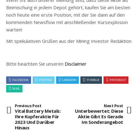
Wenn SIE auch unserer Meinung sind, dass diese Aktie als
Beimischung in jedem Depot gehört, kaufen Sie am besten
noch heute eine erste Position, mit der Sie dann auf den
kommenden Newsflow mit anschließender Kursexplosion
warten!
Mit spekulativen Grüßen aus der Mining Investor Redaktion
Bitte beachten Sie unseren
Disclaimer
FACEBOOK
TWITTER
LINKEDIN
TUMBLR
PINTEREST
MAIL
Previous Post
Next Post
Vital Battery Metals:
Unterbewertet: Diese
Ihre Kupferaktie Für
Aktie Gibt Es Gerade
2023 Und Darüber
Im Sonderangebot
Hinaus