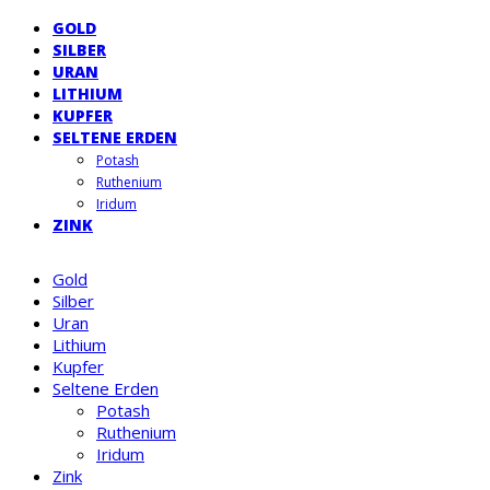
GOLD
SILBER
URAN
LITHIUM
KUPFER
SELTENE ERDEN
Potash
Ruthenium
Iridum
ZINK
Gold
Silber
Uran
Lithium
Kupfer
Seltene Erden
Potash
Ruthenium
Iridum
Zink