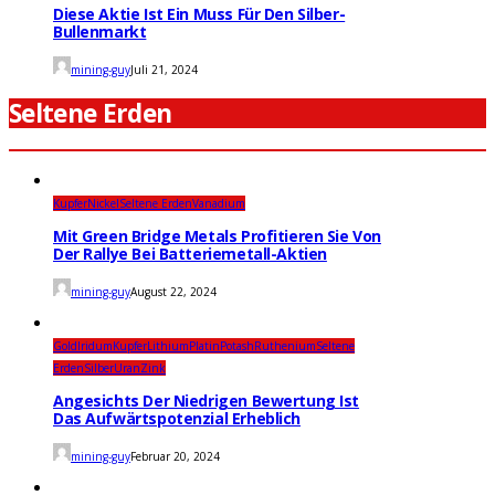
Diese Aktie Ist Ein Muss Für Den Silber-
Bullenmarkt
mining-guy
Juli 21, 2024
Seltene Erden
Kupfer
Nickel
Seltene Erden
Vanadium
Mit Green Bridge Metals Profitieren Sie Von
Der Rallye Bei Batteriemetall-Aktien
mining-guy
August 22, 2024
Gold
Iridum
Kupfer
Lithium
Platin
Potash
Ruthenium
Seltene
Erden
Silber
Uran
Zink
Angesichts Der Niedrigen Bewertung Ist
Das Aufwärtspotenzial Erheblich
mining-guy
Februar 20, 2024