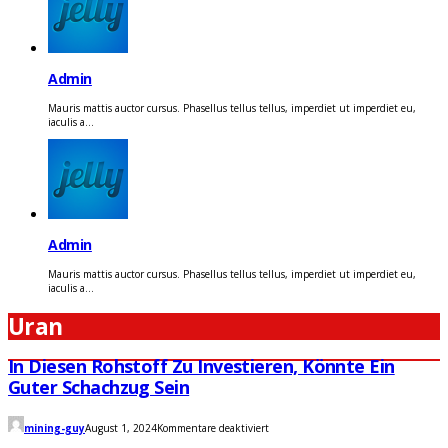
Admin
Mauris mattis auctor cursus. Phasellus tellus tellus, imperdiet ut imperdiet eu,
iaculis a...
Admin
Mauris mattis auctor cursus. Phasellus tellus tellus, imperdiet ut imperdiet eu,
iaculis a...
Uran
In Diesen Rohstoff Zu Investieren, Könnte Ein
Guter Schachzug Sein
für
mining-guy
August 1, 2024
Kommentare deaktiviert
In