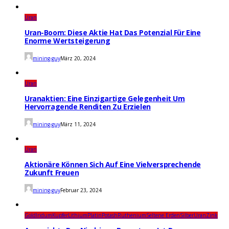
diesen
Rohstoff
zu
Uran
investieren,
könnte
Uran-Boom: Diese Aktie Hat Das Potenzial Für Eine
ein
Enorme Wertsteigerung
guter
Schachzug
mining-guy
März 20, 2024
sein
Uran
Uranaktien: Eine Einzigartige Gelegenheit Um
Hervorragende Renditen Zu Erzielen
mining-guy
März 11, 2024
Uran
Aktionäre Können Sich Auf Eine Vielversprechende
Zukunft Freuen
mining-guy
Februar 23, 2024
Gold
Iridum
Kupfer
Lithium
Platin
Potash
Ruthenium
Seltene Erden
Silber
Uran
Zink