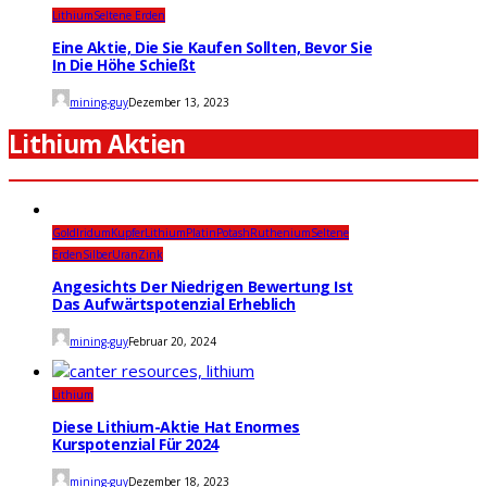
Lithium
Seltene Erden
Eine Aktie, Die Sie Kaufen Sollten, Bevor Sie
In Die Höhe Schießt
mining-guy
Dezember 13, 2023
Lithium Aktien
Gold
Iridum
Kupfer
Lithium
Platin
Potash
Ruthenium
Seltene
Erden
Silber
Uran
Zink
Angesichts Der Niedrigen Bewertung Ist
Das Aufwärtspotenzial Erheblich
mining-guy
Februar 20, 2024
Lithium
Diese Lithium-Aktie Hat Enormes
Kurspotenzial Für 2024
mining-guy
Dezember 18, 2023