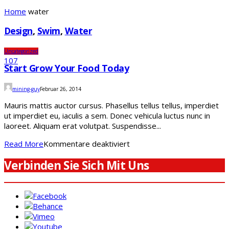
Home
water
Design
,
Swim
,
Water
Uncategorized
107
Start Grow Your Food Today
mining-guy
Februar 26, 2014
Mauris mattis auctor cursus. Phasellus tellus tellus, imperdiet
ut imperdiet eu, iaculis a sem. Donec vehicula luctus nunc in
laoreet. Aliquam erat volutpat. Suspendisse...
für
Read More
Kommentare deaktiviert
Start
Verbinden Sie Sich Mit Uns
grow
your
food
today