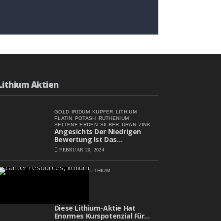
Angesichts Der Niedrigen
Bewertung Ist Das
Aufwärtspotenzial
FEBRUAR 20, 2024
Erheblich
Lithium Aktien
GOLD
IRIDUM
KUPFER
LITHIUM
PLATIN
POTASH
RUTHENIUM
SELTENE ERDEN
SILBER
URAN
ZINK
Angesichts Der Niedrigen
Bewertung Ist Das
Aufwärtspotenzial Erheblich
FEBRUAR 20, 2024
LITHIUM
Diese Lithium-Aktie Hat
Enormes Kurspotenzial Für