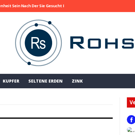
enheit Sein Nach Der Sie Gesucht Haben
Die Aktie Von Collective M
!
KUPFER
SELTENE ERDEN
ZINK
Ve