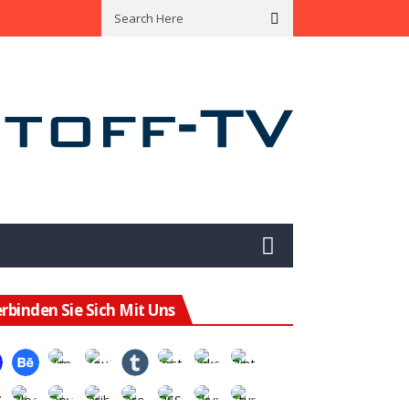
ining Hat Das Potenzial Für Eine Enorme Wertsteigerung
Mit Green B
rbinden Sie Sich Mit Uns