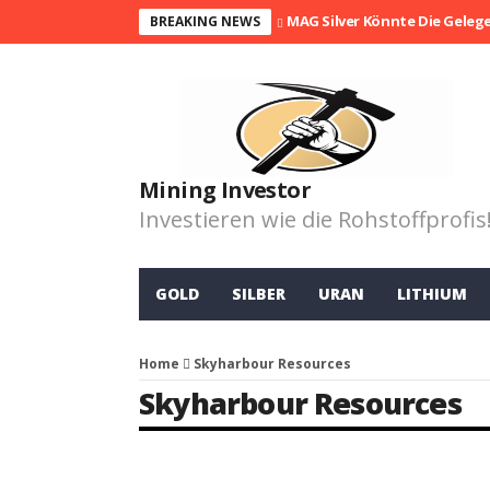
MAG Silver Könnte Die Geleg
BREAKING NEWS
Mining Investor
Investieren wie die Rohstoffprofis
GOLD
SILBER
URAN
LITHIUM
Home
Skyharbour Resources
Skyharbour Resources