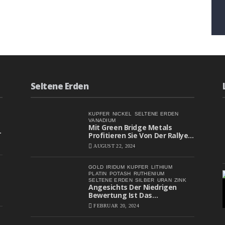
Seltene Erden
KUPFER
NICKEL
SELTENE ERDEN
VANADIUM
Mit Green Bridge Metals
Profitieren Sie Von Der Rallye
Bei Batteriemetall-Aktien
AUGUST 22, 2024
GOLD
IRIDUM
KUPFER
LITHIUM
PLATIN
POTASH
RUTHENIUM
SELTENE ERDEN
SILBER
URAN
ZINK
Angesichts Der Niedrigen
Bewertung Ist Das
Aufwärtspotenzial Erheblich
FEBRUAR 20, 2024