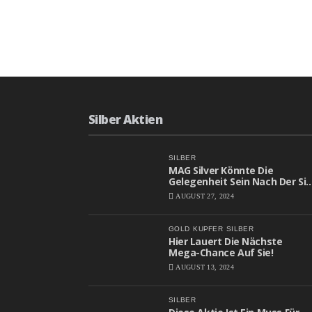
Silber Aktien
SILBER
MAG Silver Könnte Die
Gelegenheit Sein Nach Der Sie
Gesucht Haben
AUGUST 27, 2024
GOLD
KUPFER
SILBER
Hier Lauert Die Nächste
Mega-Chance Auf Sie!
AUGUST 13, 2024
SILBER