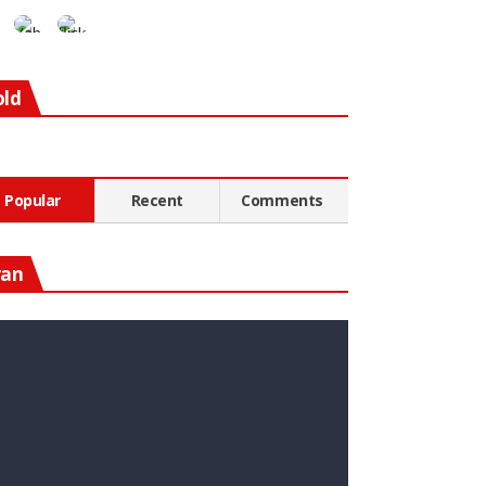
old
Popular
Recent
Comments
ran
n Diesen Rohstoff Zu
nvestieren, Könnte Ein Guter