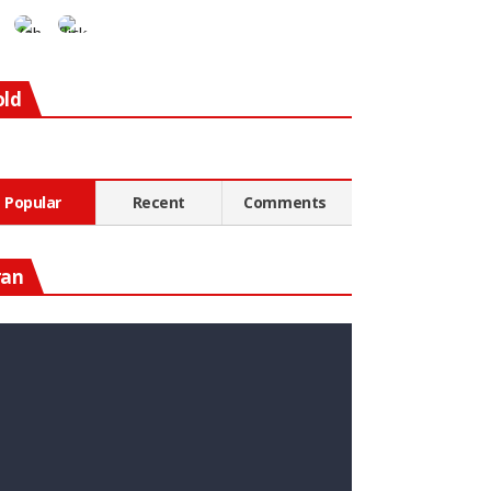
old
Popular
Recent
Comments
ran
n Diesen Rohstoff Zu
nvestieren, Könnte Ein Guter