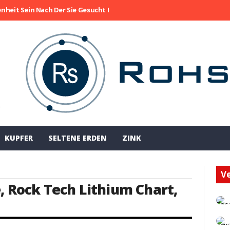
enheit Sein Nach Der Sie Gesucht Haben
Die Aktie Von Collective M
!
KUPFER
SELTENE ERDEN
ZINK
Ve
e
,
Rock Tech Lithium Chart
,