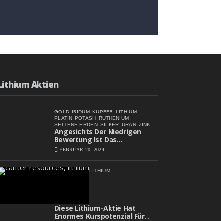
Angesichts Der Niedrigen
Bewertung Ist Das
Aufwärtspotenzial
FEBRUAR 20, 2024
Erheblich
Lithium Aktien
GOLD
IRIDUM
KUPFER
LITHIUM
PLATIN
POTASH
RUTHENIUM
SELTENE ERDEN
SILBER
URAN
ZINK
Angesichts Der Niedrigen
Bewertung Ist Das
Aufwärtspotenzial Erheblich
FEBRUAR 20, 2024
LITHIUM
Diese Lithium-Aktie Hat
Enormes Kurspotenzial Für