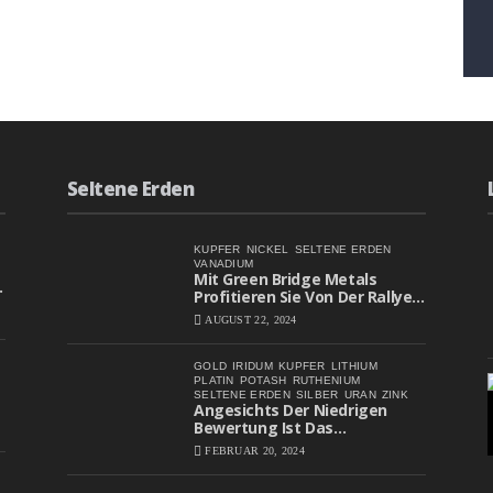
Seltene Erden
KUPFER
NICKEL
SELTENE ERDEN
VANADIUM
Mit Green Bridge Metals
Profitieren Sie Von Der Rallye
Bei Batteriemetall-Aktien
AUGUST 22, 2024
GOLD
IRIDUM
KUPFER
LITHIUM
PLATIN
POTASH
RUTHENIUM
SELTENE ERDEN
SILBER
URAN
ZINK
Angesichts Der Niedrigen
Bewertung Ist Das
Aufwärtspotenzial Erheblich
FEBRUAR 20, 2024