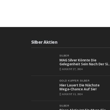
Silber Aktien
SILBER
MAG Silver Könnte Die
Gelegenheit Sein Nach Der Sie
Gesucht Haben
AUGUST 27, 2024
GOLD
KUPFER
SILBER
Hier Lauert Die Nächste
Mega-Chance Auf Sie!
AUGUST 13, 2024
SILBER