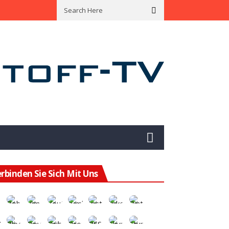
ining Hat Das Potenzial Für Eine Enorme Wertsteigerung
Mit Green B
rbinden Sie Sich Mit Uns