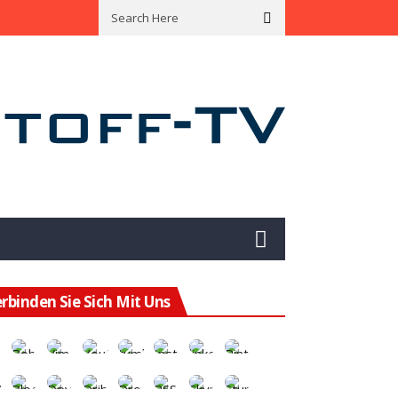
ining Hat Das Potenzial Für Eine Enorme Wertsteigerung
Mit Green B
rbinden Sie Sich Mit Uns