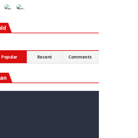
old
Popular
Recent
Comments
ran
n Diesen Rohstoff Zu
nvestieren, Könnte Ein Guter