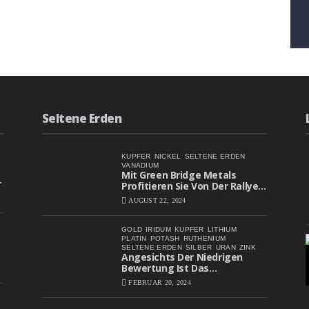
Seltene Erden
KUPFER
NICKEL
SELTENE ERDEN
VANADIUM
Mit Green Bridge Metals
Profitieren Sie Von Der Rallye
Bei Batteriemetall-Aktien
AUGUST 22, 2024
GOLD
IRIDUM
KUPFER
LITHIUM
PLATIN
POTASH
RUTHENIUM
SELTENE ERDEN
SILBER
URAN
ZINK
Angesichts Der Niedrigen
Bewertung Ist Das
Aufwärtspotenzial Erheblich
FEBRUAR 20, 2024