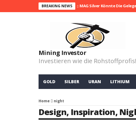
MAG Silver Könnte Die Geleg
BREAKING NEWS
Mining Investor
Investieren wie die Rohstoffprofis
GOLD
SILBER
URAN
LITHIUM
Home
night
Design
,
Inspiration
,
Nig