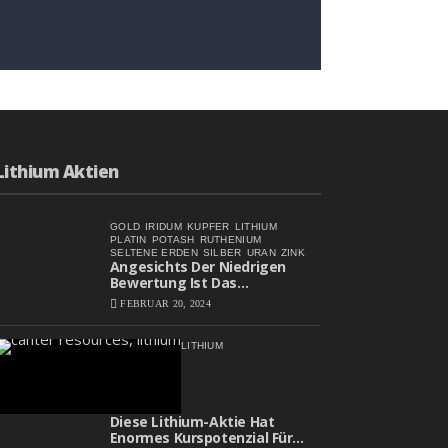
Angesichts Der Niedrigen
Bewertung Ist Das
Aufwärtspotenzial
FEBRUAR 20, 2024
Erheblich
Lithium Aktien
GOLD
IRIDUM
KUPFER
LITHIUM
PLATIN
POTASH
RUTHENIUM
SELTENE ERDEN
SILBER
URAN
ZINK
Angesichts Der Niedrigen
Bewertung Ist Das
Aufwärtspotenzial Erheblich
FEBRUAR 20, 2024
LITHIUM
Diese Lithium-Aktie Hat
Enormes Kurspotenzial Für