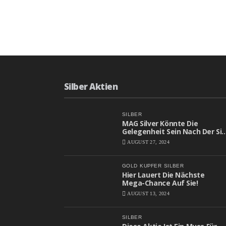
Silber Aktien
SILBER
MAG Silver Könnte Die
Gelegenheit Sein Nach Der Sie
Gesucht Haben
AUGUST 27, 2024
GOLD
KUPFER
SILBER
Hier Lauert Die Nächste
Mega-Chance Auf Sie!
AUGUST 13, 2024
SILBER