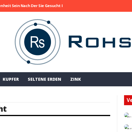
enheit Sein Nach Der Sie Gesucht Haben
Die Aktie Von Collective M
!
KUPFER
SELTENE ERDEN
ZINK
Ve
ht