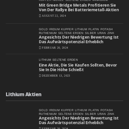
Mit Green Bridge Metals Profitieren Sie
Von Der Rallye Bei Batteriemetall-Aktien
AUGUST 22, 2024
GOLD
IRIDUM
KUPFER
LITHIUM
PLATIN
POTASH
RUTHENIUM
SELTENE ERDEN
SILBER
URAN
ZINK
Angesichts Der Niedrigen Bewertung Ist
Das Aufwärtspotenzial Erheblich
FEBRUAR 20, 2024
LITHIUM
SELTENE ERDEN
Eine Aktie, Die Sie Kaufen Sollten, Bevor
Sie In Die Höhe Schießt
DEZEMBER 13, 2023
Lithium Aktien
GOLD
IRIDUM
KUPFER
LITHIUM
PLATIN
POTASH
RUTHENIUM
SELTENE ERDEN
SILBER
URAN
ZINK
Angesichts Der Niedrigen Bewertung Ist
Das Aufwärtspotenzial Erheblich
FEBRUAR 20, 2024