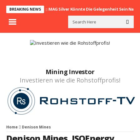
MAG Silver Könnte Die Gelegenheit Sein Nach
BREAKING NEWS
Mining Investor
Investieren wie die Rohstoffprofis!
Home
Denison Mines
Denison Mines
,
ISOEnergy
,