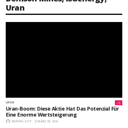
Uran
0
URAN
Uran-Boom: Diese Aktie Hat Das Potenzial Für
Eine Enorme Wertsteigerung
MINING-GUY
MÄRZ 20, 2024