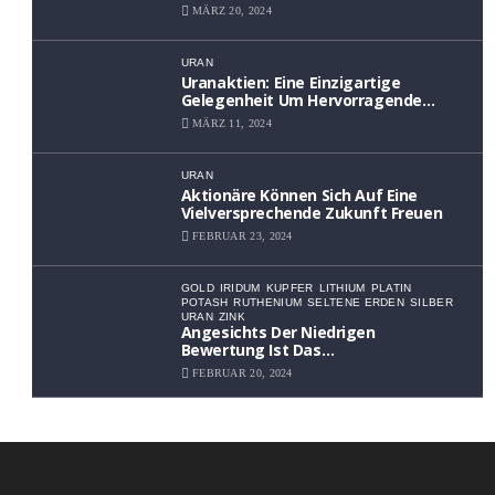
Wertsteigerung
MÄRZ 20, 2024
URAN
Uranaktien: Eine Einzigartige
Gelegenheit Um Hervorragende
Renditen Zu Erzielen
MÄRZ 11, 2024
URAN
Aktionäre Können Sich Auf Eine
Vielversprechende Zukunft Freuen
FEBRUAR 23, 2024
GOLD
IRIDUM
KUPFER
LITHIUM
PLATIN
POTASH
RUTHENIUM
SELTENE ERDEN
SILBER
URAN
ZINK
Angesichts Der Niedrigen
Bewertung Ist Das
Aufwärtspotenzial Erheblich
FEBRUAR 20, 2024