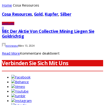
Home
Cosa Resources
Cosa Resources
,
Gold
,
Kupfer
,
Silber
Gold
Kupfer
0
Mit Der Aktie Von Collective Mining Liegen Sie
Goldrichtig
mining-guy
März 13, 2024
für
Read More
Kommentare deaktiviert
Mit
Verbinden Sie Sich Mit Uns
der
Aktie
von
Collective
Mining
liegen
Sie
goldrichtig