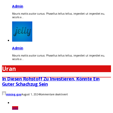
Admin
Mauris mattis auctor cursus. Phasellus tellus tellus, imperdiet ut imperdiet eu,
iaculis a...
Admin
Mauris mattis auctor cursus. Phasellus tellus tellus, imperdiet ut imperdiet eu,
iaculis a...
Uran
In Diesen Rohstoff Zu Investieren, Könnte Ein
Guter Schachzug Sein
für
mining-guy
August 1, 2024
Kommentare deaktiviert
In
diesen
Rohstoff
zu
Uran
investieren,