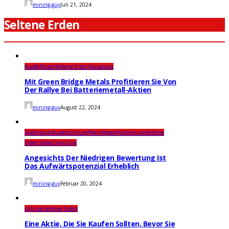
mining-guy
Juli 21, 2024
Seltene Erden
Kupfer
Nickel
Seltene Erden
Vanadium
Mit Green Bridge Metals Profitieren Sie Von
Der Rallye Bei Batteriemetall-Aktien
mining-guy
August 22, 2024
Gold
Iridum
Kupfer
Lithium
Platin
Potash
Ruthenium
Seltene
Erden
Silber
Uran
Zink
Angesichts Der Niedrigen Bewertung Ist
Das Aufwärtspotenzial Erheblich
mining-guy
Februar 20, 2024
Lithium
Seltene Erden
Eine Aktie, Die Sie Kaufen Sollten, Bevor Sie