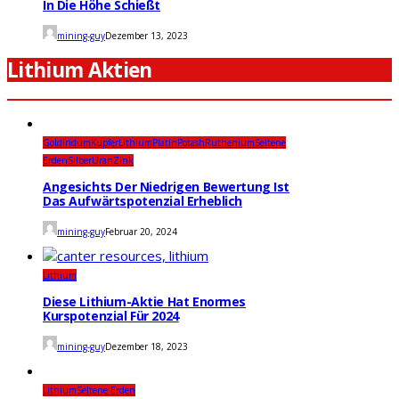
In Die Höhe Schießt
mining-guy
Dezember 13, 2023
Lithium Aktien
Gold
Iridum
Kupfer
Lithium
Platin
Potash
Ruthenium
Seltene
Erden
Silber
Uran
Zink
Angesichts Der Niedrigen Bewertung Ist
Das Aufwärtspotenzial Erheblich
mining-guy
Februar 20, 2024
Lithium
Diese Lithium-Aktie Hat Enormes
Kurspotenzial Für 2024
mining-guy
Dezember 18, 2023
Lithium
Seltene Erden