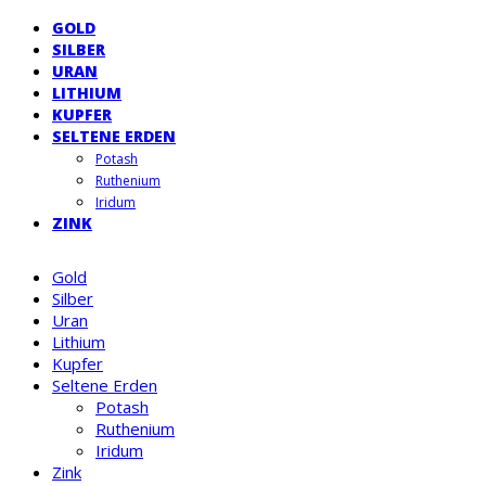
GOLD
SILBER
URAN
LITHIUM
KUPFER
SELTENE ERDEN
Potash
Ruthenium
Iridum
ZINK
Gold
Silber
Uran
Lithium
Kupfer
Seltene Erden
Potash
Ruthenium
Iridum
Zink