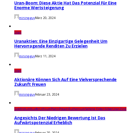
könnte
Uran-Boom: Diese Aktie Hat Das Potenzial Für Eine
ein
Enorme Wertsteigerung
guter
Schachzug
mining-guy
März 20, 2024
sein
Uran
Uranaktien: Eine Einzigartige Gelegenheit Um
Hervorragende Renditen Zu Erzielen
mining-guy
März 11, 2024
Uran
Aktionäre Können Sich Auf Eine Vielversprechende
Zukunft Freuen
mining-guy
Februar 23, 2024
Gold
Iridum
Kupfer
Lithium
Platin
Potash
Ruthenium
Seltene Erden
Silber
Uran
Zink
Angesichts Der Niedrigen Bewertung Ist Das
Aufwärtspotenzial Erheblich
mining-guy
Februar 20, 2024