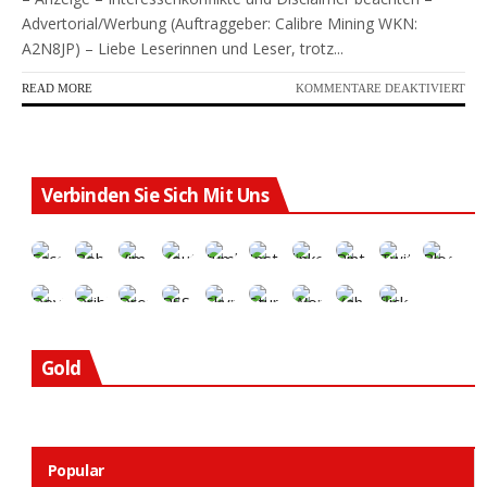
Advertorial/Werbung (Auftraggeber: Calibre Mining WKN:
A2N8JP) – Liebe Leserinnen und Leser, trotz...
FÜR
READ MORE
KOMMENTARE DEAKTIVIERT
HIE
SCH
EIN
RIE
WA
Verbinden Sie Sich Mit Uns
STA
DE
KU
Gold
Popular