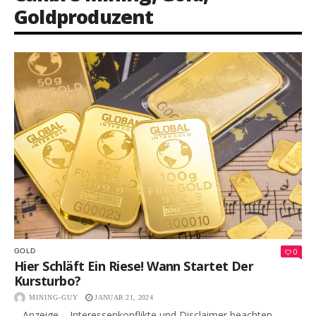
Goldproduzent
0
GOLD
Hier Schläft Ein Riese! Wann Startet Der
Kursturbo?
MINING-GUY
JANUAR 21, 2024
– Anzeige – Interessenkonflikte und Disclaimer beachten –