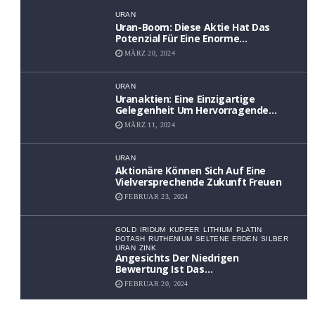
URAN
Uran-Boom: Diese Aktie Hat Das
Potenzial Für Eine Enorme
Wertsteigerung
MÄRZ 20, 2024
URAN
Uranaktien: Eine Einzigartige
Gelegenheit Um Hervorragende
Renditen Zu Erzielen
MÄRZ 11, 2024
URAN
Aktionäre Können Sich Auf Eine
Vielversprechende Zukunft Freuen
FEBRUAR 23, 2024
GOLD
IRIDUM
KUPFER
LITHIUM
PLATIN
POTASH
RUTHENIUM
SELTENE ERDEN
SILBER
URAN
ZINK
Angesichts Der Niedrigen
Bewertung Ist Das
Aufwärtspotenzial Erheblich
FEBRUAR 20, 2024