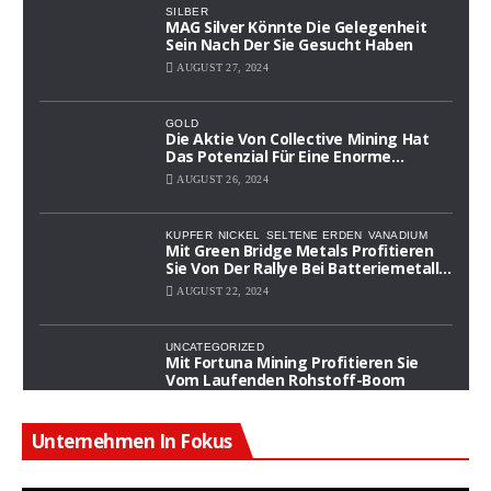
SILBER
MAG Silver Könnte Die Gelegenheit
Sein Nach Der Sie Gesucht Haben
AUGUST 27, 2024
GOLD
Die Aktie Von Collective Mining Hat
Das Potenzial Für Eine Enorme
Wertsteigerung
AUGUST 26, 2024
KUPFER
NICKEL
SELTENE ERDEN
VANADIUM
Mit Green Bridge Metals Profitieren
Sie Von Der Rallye Bei Batteriemetall-
Aktien
AUGUST 22, 2024
UNCATEGORIZED
Mit Fortuna Mining Profitieren Sie
Vom Laufenden Rohstoff-Boom
AUGUST 18, 2024
Unternehmen In Fokus
GOLD
KUPFER
SILBER
Hier Lauert Die Nächste Mega-