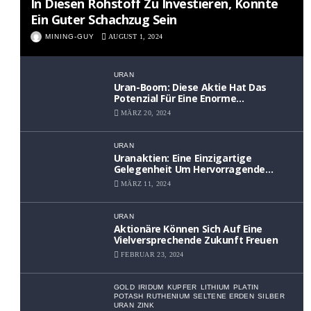
In Diesen Rohstoff Zu Investieren, Könnte
Ein Guter Schachzug Sein
MINING-GUY
AUGUST 1, 2024
URAN
Uran-Boom: Diese Aktie Hat Das
Potenzial Für Eine Enorme
Wertsteigerung
MÄRZ 20, 2024
URAN
Uranaktien: Eine Einzigartige
Gelegenheit Um Hervorragende
Renditen Zu Erzielen
MÄRZ 11, 2024
URAN
Aktionäre Können Sich Auf Eine
Vielversprechende Zukunft Freuen
FEBRUAR 23, 2024
GOLD
IRIDUM
KUPFER
LITHIUM
PLATIN
POTASH
RUTHENIUM
SELTENE ERDEN
SILBER
URAN
ZINK