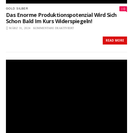
0
GOLD
SILBER
Das Enorme Produktionspotenzial Wird Sich
Schon Bald Im Kurs Widerspiegeln!
MÄRZ 31, 2024
KOMMENTARE DEAKTIVIERT
FÜR
DAS
ENORME
READ MORE
PRODUKTIONSPOTENZIAL
WIRD
SICH
SCHON
BALD
IM
KURS
WIDERSPIEGELN!