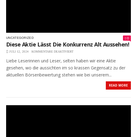
0
UNCATEGORIZED
Diese Aktie Lässt Die Konkurrenz Alt Aussehen!
JULI 12, 2024
KOMMENTARE DEAKTIVIERT
FÜR
DIESE
Liebe Leserinnen und Leser, selten haben wir eine Aktie
AKTIE
LÄSST
gesehen, wo die aussichten im so krassen Gegensatz zu der
DIE
aktuellen Börsenbewertung stehen wie bei unserem...
KONKURRENZ
ALT
READ MORE
AUSSEHEN!