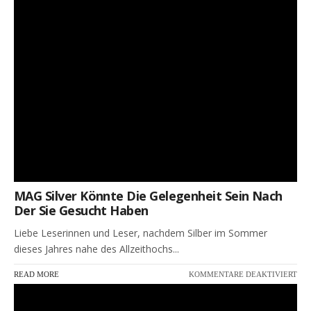
Chance Auf Sie!
AUGUST 13, 2024
MAG Silver Könnte Die Gelegenheit Sein Nach
Der Sie Gesucht Haben
Liebe Leserinnen und Leser, nachdem Silber im Sommer
dieses Jahres nahe des Allzeithochs...
FÜR
READ MORE
KOMMENTARE DEAKTIVIERT
MA
SIL