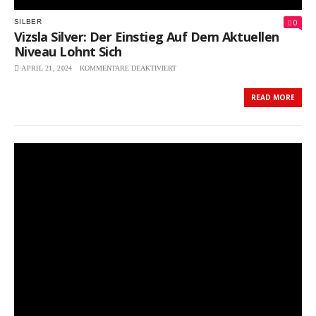
0
SILBER
Vizsla Silver: Der Einstieg Auf Dem Aktuellen
Niveau Lohnt Sich
APRIL 21, 2024
KOMMENTARE DEAKTIVIERT
FÜR
VIZSLA
SILVER:
READ MORE
DER
EINSTIEG
AUF
DEM
AKTUELLEN
NIVEAU
LOHNT
SICH