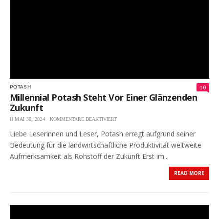
0
POTASH
Millennial Potash Steht Vor Einer Glänzenden
Zukunft
MAI 30, 2024
KOMMENTARE DEAKTIVIERT
FÜR
MILLENNIAL
Liebe Leserinnen und Leser, Potash erregt aufgrund seiner
POTASH
STEHT
Bedeutung für die landwirtschaftliche Produktivität weltweite
VOR
Aufmerksamkeit als Rohstoff der Zukunft Erst im...
EINER
GLÄNZENDEN
READ MORE
ZUKUNFT