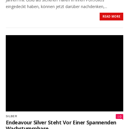
GOLDRAUSCH
eingedeckt haben, können jetzt darüber nachdenken,...
VERPASST?
PROBIEREN
READ MORE
SIE
DIESE
SILBERAKTIE
0
SILBER
Endeavour Silver Steht Vor Einer Spannenden
Wachstumsphase