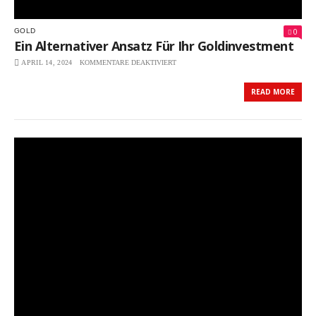
0
GOLD
Ein Alternativer Ansatz Für Ihr Goldinvestment
APRIL 14, 2024
KOMMENTARE DEAKTIVIERT
FÜR
EIN
ALTERNATIVER
READ MORE
ANSATZ
FÜR
IHR
GOLDINVESTMENT