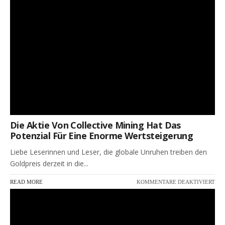
KÖ
DIE
GE
SEI
NA
DE
SIE
GE
HA
Die Aktie Von Collective Mining Hat Das
Potenzial Für Eine Enorme Wertsteigerung
Liebe Leserinnen und Leser, die globale Unruhen treiben den
Goldpreis derzeit in die...
FÜR
READ MORE
KOMMENTARE DEAKTIVIERT
DIE
AKT
VO
COL