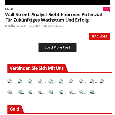
0
GOLD
Wall Street-Analyst Sieht Enormes Potenzial
Für Zukünftiges Wachstum Und Erfolg
MÄRZ 26, 2024
KOMMENTARE DEAKTIVIERT
FÜR
WALL
STREET-
READ MORE
ANALYST
SIEHT
Load More Post
ENORMES
POTENZIAL
FÜR
ZUKÜNFTIGES
WACHSTUM
Verbinden Sie Sich Mit Uns
UND
ERFOLG
Gold