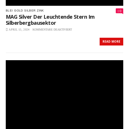
0
BLEI
GOLD
SILBER
ZINK
MAG Silver Der Leuchtende Stern Im
Silberbergbausektor
APRIL 15, 2024
KOMMENTARE DEAKTIVIERT
FÜR
MAG
SILVER
READ MORE
DER
LEUCHTENDE
STERN
IM
SILBERBERGBAUSEKTOR