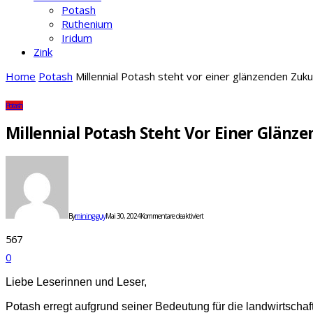
Potash
Ruthenium
Iridum
Zink
Home
Potash
Millennial Potash steht vor einer glänzenden Zuku
Potash
Millennial Potash Steht Vor Einer Glänz
für
Millennial
Potash
steht
vor
einer
By
mining-guy
Mai 30, 2024
Kommentare deaktiviert
glänzenden
Zukunft
567
0
Liebe Leserinnen und Leser,
Potash erregt aufgrund seiner Bedeutung für die landwirtschaft