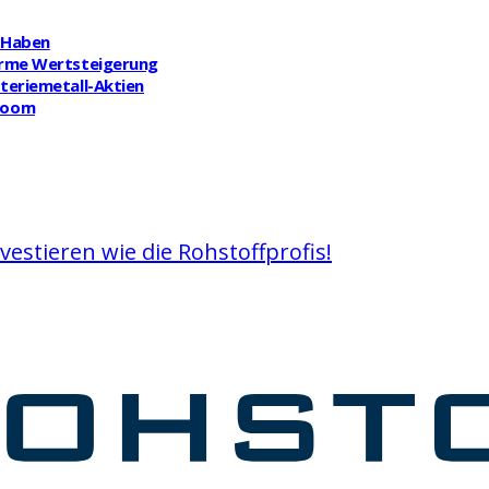
t Haben
norme Wertsteigerung
tteriemetall-Aktien
-Boom
vestieren wie die Rohstoffprofis!