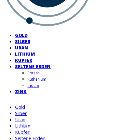
GOLD
SILBER
URAN
LITHIUM
KUPFER
SELTENE ERDEN
Potash
Ruthenium
Iridum
ZINK
Gold
Silber
Uran
Lithium
Kupfer
Seltene Erden