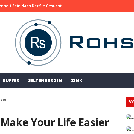
enheit Sein Nach Der Sie Gesucht Haben
Die Aktie Von Collective M
!
KUPFER
SELTENE ERDEN
ZINK
asier
Ve
Make Your Life Easier