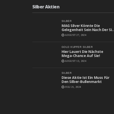
Silber Aktien
SILBER
MAG Silver Könnte Die
Gelegenheit Sein Nach Der Sie
Gesucht Haben
AUGUST 27, 2024
GOLD
KUPFER
SILBER
Hier Lauert Die Nächste
Mega-Chance Auf Sie!
AUGUST 13, 2024
SILBER
Diese Aktie Ist Ein Muss Für
Den Silber-Bullenmarkt
JULI 21, 2024