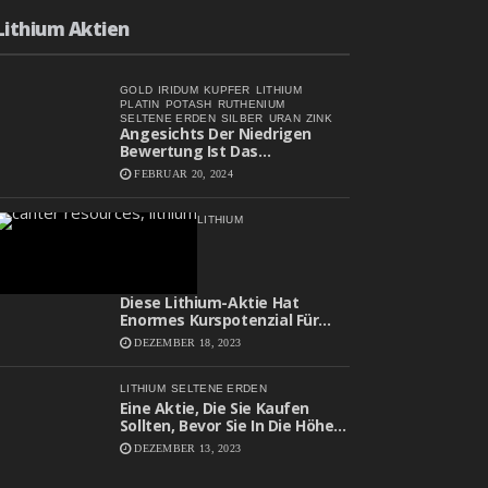
Lithium Aktien
GOLD
IRIDUM
KUPFER
LITHIUM
PLATIN
POTASH
RUTHENIUM
SELTENE ERDEN
SILBER
URAN
ZINK
Angesichts Der Niedrigen
Bewertung Ist Das
Aufwärtspotenzial Erheblich
FEBRUAR 20, 2024
LITHIUM
Diese Lithium-Aktie Hat
Enormes Kurspotenzial Für
2024
DEZEMBER 18, 2023
LITHIUM
SELTENE ERDEN
Eine Aktie, Die Sie Kaufen
Sollten, Bevor Sie In Die Höhe
Schießt
DEZEMBER 13, 2023