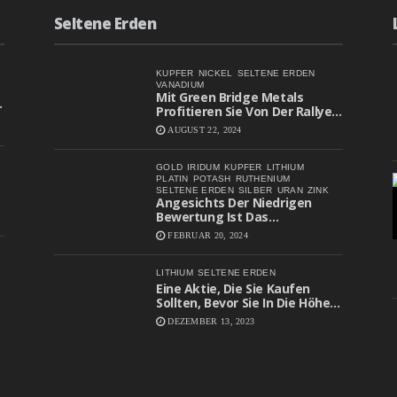
Seltene Erden
KUPFER
NICKEL
SELTENE ERDEN
VANADIUM
Mit Green Bridge Metals
Profitieren Sie Von Der Rallye
Bei Batteriemetall-Aktien
AUGUST 22, 2024
GOLD
IRIDUM
KUPFER
LITHIUM
PLATIN
POTASH
RUTHENIUM
SELTENE ERDEN
SILBER
URAN
ZINK
Angesichts Der Niedrigen
Bewertung Ist Das
Aufwärtspotenzial Erheblich
FEBRUAR 20, 2024
LITHIUM
SELTENE ERDEN
Eine Aktie, Die Sie Kaufen
Sollten, Bevor Sie In Die Höhe
Schießt
DEZEMBER 13, 2023