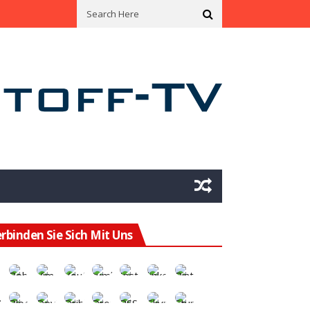
ining Hat Das Potenzial Für Eine Enorme Wertsteigerung
Mit Green 
rbinden Sie Sich Mit Uns