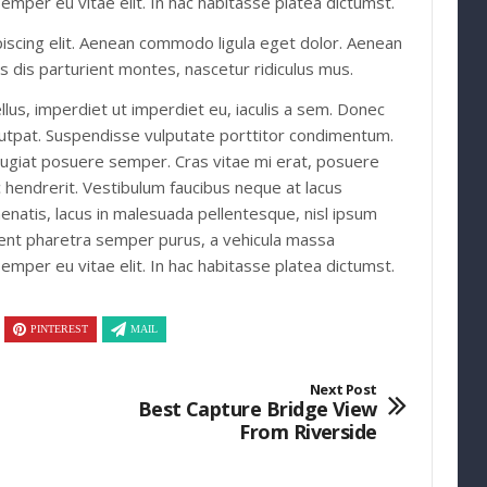
emper eu vitae elit. In hac habitasse platea dictumst.
S
iscing elit. Aenean commodo ligula eget dolor. Aenean
 dis parturient montes, nascetur ridiculus mus.
llus, imperdiet ut imperdiet eu, iaculis a sem. Donec
volutpat. Suspendisse vulputate porttitor condimentum.
 feugiat posuere semper. Cras vitae mi erat, posuere
ac hendrerit. Vestibulum faucibus neque at lacus
nenatis, lacus in malesuada pellentesque, nisl ipsum
raesent pharetra semper purus, a vehicula massa
emper eu vitae elit. In hac habitasse platea dictumst.
PINTEREST
MAIL
Next Post
Best Capture Bridge View
From Riverside