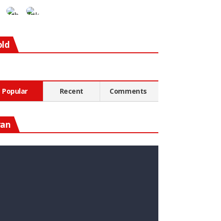
old
Popular
Recent
Comments
ran
n Diesen Rohstoff Zu
nvestieren, Könnte Ein Guter