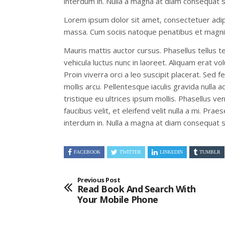
interdum in. Nulla a magna at diam consequat s
Lorem ipsum dolor sit amet, consectetuer adip
massa. Cum sociis natoque penatibus et magnis
Mauris mattis auctor cursus. Phasellus tellus te
vehicula luctus nunc in laoreet. Aliquam erat 
Proin viverra orci a leo suscipit placerat. Sed
mollis arcu. Pellentesque iaculis gravida nulla 
tristique eu ultrices ipsum mollis. Phasellus ve
faucibus velit, et eleifend velit nulla a mi. P
interdum in. Nulla a magna at diam consequat s
FACEBOOK
TWITTER
LINKEDIN
TUMBLR
Previous Post
Read Book And Search With
Your Mobile Phone