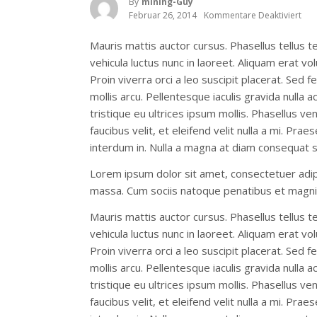
By
Mining-Guy
Februar 26, 2014
Kommentare Deaktiviert
Für
Use
Tec
Mauris mattis auctor cursus. Phasellus tellus te
To
Ma
vehicula luctus nunc in laoreet. Aliquam erat 
You
Proin viverra orci a leo suscipit placerat. Sed
Life
Eas
mollis arcu. Pellentesque iaculis gravida nulla 
tristique eu ultrices ipsum mollis. Phasellus ve
faucibus velit, et eleifend velit nulla a mi. P
interdum in. Nulla a magna at diam consequat s
Lorem ipsum dolor sit amet, consectetuer adip
massa. Cum sociis natoque penatibus et magnis
Mauris mattis auctor cursus. Phasellus tellus te
vehicula luctus nunc in laoreet. Aliquam erat 
Proin viverra orci a leo suscipit placerat. Sed
mollis arcu. Pellentesque iaculis gravida nulla 
tristique eu ultrices ipsum mollis. Phasellus ve
faucibus velit, et eleifend velit nulla a mi. P