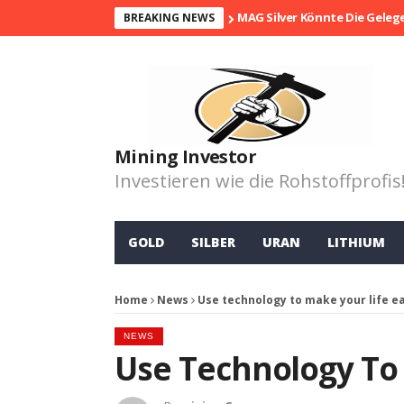
MAG Silver Könnte Die Geleg
BREAKING NEWS
Mining Investor
Investieren wie die Rohstoffprofis
GOLD
SILBER
URAN
LITHIUM
Home
News
Use technology to make your life e
NEWS
Use Technology To 