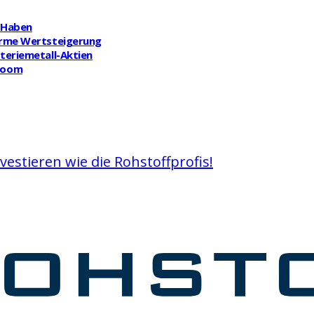
t Haben
norme Wertsteigerung
tteriemetall-Aktien
-Boom
vestieren wie die Rohstoffprofis!