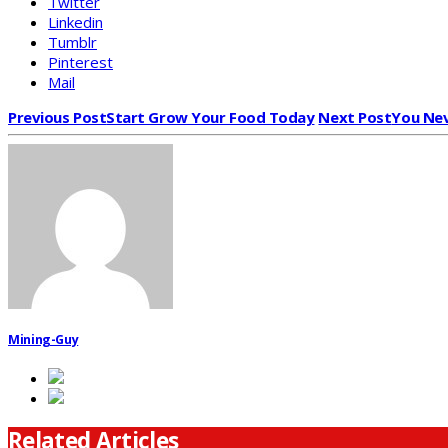
Twitter
Linkedin
Tumblr
Pinterest
Mail
Previous Post
Start Grow Your Food Today
Next Post
You Nev
Mining-Guy
Related Articles