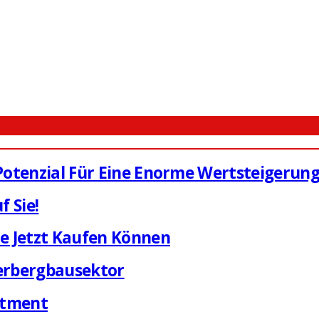
 Potenzial Für Eine Enorme Wertsteigerun
 Sie!
ie Jetzt Kaufen Können
berbergbausektor
estment