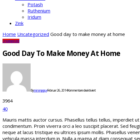
Potash
Ruthenium
Iridum
Zink
Home
Uncategorized
Good day to make money at home
Uncategorized
Good Day To Make Money At Home
für
Good
day
to
make
money
By
mining-guy
Februar 26, 2014
Kommentare deaktiviert
at
home
3964
40
Mauris mattis auctor cursus. Phasellus tellus tellus, imperdiet u
condimentum. Proin viverra orci a leo suscipit placerat. Sed feug
neque at lacus tristique eu ultrices ipsum mollis. Phasellus venen
vehicula massa interdum in. Nulla a magna at diam consequat sem