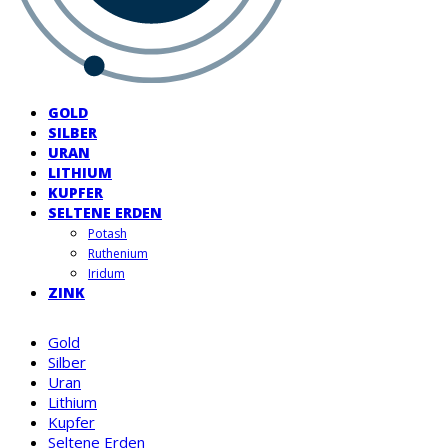
GOLD
SILBER
URAN
LITHIUM
KUPFER
SELTENE ERDEN
Potash
Ruthenium
Iridum
ZINK
Gold
Silber
Uran
Lithium
Kupfer
Seltene Erden