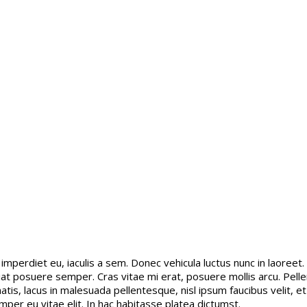
t imperdiet eu, iaculis a sem. Donec vehicula luctus nunc in laoree
iat posuere semper. Cras vitae mi erat, posuere mollis arcu. Pelle
atis, lacus in malesuada pellentesque, nisl ipsum faucibus velit, e
per eu vitae elit. In hac habitasse platea dictumst.