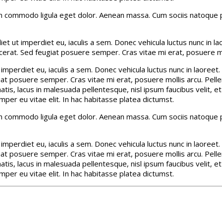
an commodo ligula eget dolor. Aenean massa. Cum sociis natoque p
diet ut imperdiet eu, iaculis a sem. Donec vehicula luctus nunc in 
lacerat. Sed feugiat posuere semper. Cras vitae mi erat, posuere m
t imperdiet eu, iaculis a sem. Donec vehicula luctus nunc in laoree
iat posuere semper. Cras vitae mi erat, posuere mollis arcu. Pelle
atis, lacus in malesuada pellentesque, nisl ipsum faucibus velit, e
per eu vitae elit. In hac habitasse platea dictumst.
an commodo ligula eget dolor. Aenean massa. Cum sociis natoque p
t imperdiet eu, iaculis a sem. Donec vehicula luctus nunc in laoree
iat posuere semper. Cras vitae mi erat, posuere mollis arcu. Pelle
atis, lacus in malesuada pellentesque, nisl ipsum faucibus velit, e
per eu vitae elit. In hac habitasse platea dictumst.