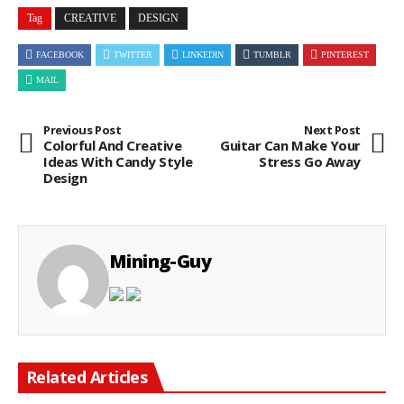
Tag
CREATIVE
DESIGN
FACEBOOK
TWITTER
LINKEDIN
TUMBLR
PINTEREST
MAIL
Previous Post
Next Post
Colorful And Creative
Guitar Can Make Your
Ideas With Candy Style
Stress Go Away
Design
Mining-Guy
Related Articles