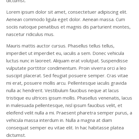
dictumst.
Lorem ipsum dolor sit amet, consectetuer adipiscing elit.
Aenean commodo ligula eget dolor. Aenean massa. Cum
sociis natoque penatibus et magnis dis parturient montes,
nascetur ridiculus mus.
Mauris mattis auctor cursus. Phasellus tellus tellus,
imperdiet ut imperdiet eu, iaculis a sem. Donec vehicula
luctus nunc in laoreet. Aliquam erat volutpat. Suspendisse
vulputate porttitor condimentum. Proin viverra orci a leo
suscipit placerat. Sed feugiat posuere semper. Cras vitae
mi erat, posuere mollis arcu. Pellentesque iaculis gravida
nulla ac hendrerit. Vestibulum faucibus neque at lacus
tristique eu ultrices ipsum mollis. Phasellus venenatis, lacus
in malesuada pellentesque, nisl ipsum faucibus velit, et
eleifend velit nulla a mi. Praesent pharetra semper purus, a
vehicula massa interdum in. Nulla a magna at diam
consequat semper eu vitae elit. In hac habitasse platea
dictumst.