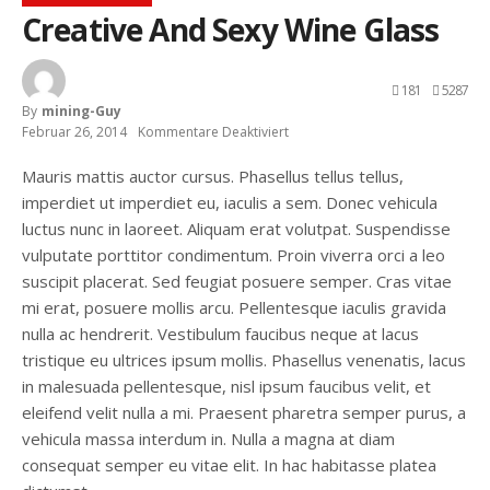
Creative And Sexy Wine Glass
181
5287
By
Mining-Guy
Februar 26, 2014
Kommentare Deaktiviert
Für
Creative
And
Mauris mattis auctor cursus. Phasellus tellus tellus,
Sexy
imperdiet ut imperdiet eu, iaculis a sem. Donec vehicula
Wine
Glass
luctus nunc in laoreet. Aliquam erat volutpat. Suspendisse
vulputate porttitor condimentum. Proin viverra orci a leo
suscipit placerat. Sed feugiat posuere semper. Cras vitae
mi erat, posuere mollis arcu. Pellentesque iaculis gravida
nulla ac hendrerit. Vestibulum faucibus neque at lacus
tristique eu ultrices ipsum mollis. Phasellus venenatis, lacus
in malesuada pellentesque, nisl ipsum faucibus velit, et
eleifend velit nulla a mi. Praesent pharetra semper purus, a
vehicula massa interdum in. Nulla a magna at diam
consequat semper eu vitae elit. In hac habitasse platea