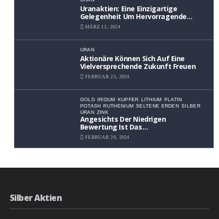
Uranaktien: Eine Einzigartige
Gelegenheit Um Hervorragende
Renditen Zu Erzielen
MÄRZ 11, 2024
URAN
Aktionäre Können Sich Auf Eine
Vielversprechende Zukunft Freuen
FEBRUAR 23, 2024
GOLD
IRIDUM
KUPFER
LITHIUM
PLATIN
POTASH
RUTHENIUM
SELTENE ERDEN
SILBER
URAN
ZINK
Angesichts Der Niedrigen
Bewertung Ist Das
Aufwärtspotenzial Erheblich
FEBRUAR 20, 2024
Silber Aktien