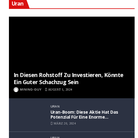
Uran
In Diesen Rohstoff Zu Investieren, Könnte
Ein Guter Schachzug Sein
MINING-GUY
AUGUST 1, 2024
URAN
Uran-Boom: Diese Aktie Hat Das
Potenzial Für Eine Enorme
Wertsteigerung
MÄRZ 20, 2024
URAN