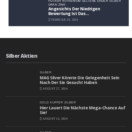
POTASH
RUTHENIUM
SELTENE ERDEN
SILBER
URAN
ZINK
Angesichts Der Niedrigen
Bewertung Ist Das
Aufwärtspotenzial Erheblich
FEBRUAR 20, 2024
Silber Aktien
SILBER
MAG Silver Könnte Die Gelegenheit Sein
Nach Der Sie Gesucht Haben
AUGUST 27, 2024
GOLD
KUPFER
SILBER
Hier Lauert Die Nächste Mega-Chance Auf
Sie!
AUGUST 13, 2024