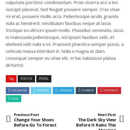
vulputate porttitor condimentum. Proin viverra orci a leo
suscipit placerat. Sed feugiat posuere semper. Cras vitae
mi erat, posuere mollis arcu. Pellentesque iaculis gravida
nulla ac hendrerit. Vestibulum faucibus neque at lacus
tristique eu ultrices ipsum mollis. Phasellus venenatis, lacus
in malesuada pellentesque, nisl ipsum faucibus velit, et
eleifend velit nulla a mi. Praesent pharetra semper purus, a
vehicula massa interdum in. Nulla a magna at diam
consequat semper eu vitae elit. In hac habitasse platea
dictumst.
Tag
FOCUS
POOL
FACEBOOK
TWITTER
LINKEDIN
TUMBLR
PINTEREST
MAIL
Previous Post
Next Post
Change Your Shoes
The Dark Sky View
Before Go To Forest
Before It Rains This
Morning