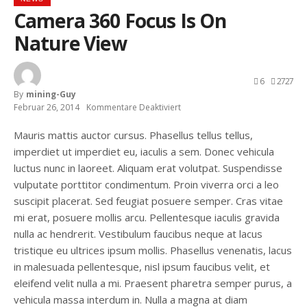
Camera 360 Focus Is On
Nature View
6
2727
By
Mining-Guy
Februar 26, 2014
Kommentare Deaktiviert
Für
Camera
360
Mauris mattis auctor cursus. Phasellus tellus tellus,
Focus
imperdiet ut imperdiet eu, iaculis a sem. Donec vehicula
Is
On
luctus nunc in laoreet. Aliquam erat volutpat. Suspendisse
Nature
vulputate porttitor condimentum. Proin viverra orci a leo
View
suscipit placerat. Sed feugiat posuere semper. Cras vitae
mi erat, posuere mollis arcu. Pellentesque iaculis gravida
nulla ac hendrerit. Vestibulum faucibus neque at lacus
tristique eu ultrices ipsum mollis. Phasellus venenatis, lacus
in malesuada pellentesque, nisl ipsum faucibus velit, et
eleifend velit nulla a mi. Praesent pharetra semper purus, a
vehicula massa interdum in. Nulla a magna at diam