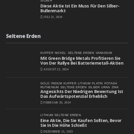
SILBER
Diese Aktie Ist Ein Muss Für Den Silber-
Bullenmarkt
JULI 21, 2024
Seltene Erden
KUPFER
NICKEL
SELTENE ERDEN
VANADIUM
Mit Green Bridge Metals Profitieren Sie
Von Der Rallye Bei Batteriemetall-Aktien
AUGUST 22, 2024
GOLD
IRIDUM
KUPFER
LITHIUM
PLATIN
POTASH
RUTHENIUM
SELTENE ERDEN
SILBER
URAN
ZINK
Angesichts Der Niedrigen Bewertung Ist
Das Aufwärtspotenzial Erheblich
FEBRUAR 20, 2024
LITHIUM
SELTENE ERDEN
Eine Aktie, Die Sie Kaufen Sollten, Bevor
Sie In Die Höhe Schießt
DEZEMBER 13, 2023