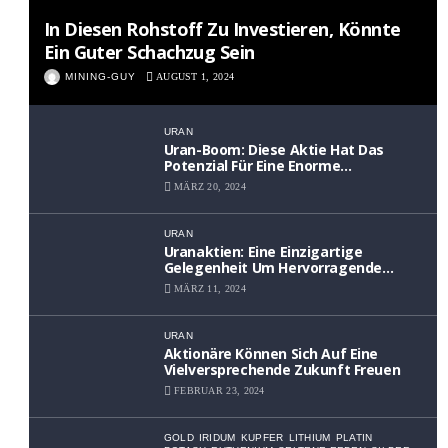
In Diesen Rohstoff Zu Investieren, Könnte
Ein Guter Schachzug Sein
MINING-GUY
AUGUST 1, 2024
URAN
Uran-Boom: Diese Aktie Hat Das
Potenzial Für Eine Enorme
Wertsteigerung
MÄRZ 20, 2024
URAN
Uranaktien: Eine Einzigartige
Gelegenheit Um Hervorragende
Renditen Zu Erzielen
MÄRZ 11, 2024
URAN
Aktionäre Können Sich Auf Eine
Vielversprechende Zukunft Freuen
FEBRUAR 23, 2024
GOLD
IRIDUM
KUPFER
LITHIUM
PLATIN