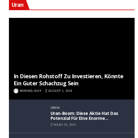
Uran
In Diesen Rohstoff Zu Investieren, Könnte
Ein Guter Schachzug Sein
MINING-GUY
AUGUST 1, 2024
URAN
Uran-Boom: Diese Aktie Hat Das
Potenzial Für Eine Enorme
Wertsteigerung
MÄRZ 20, 2024