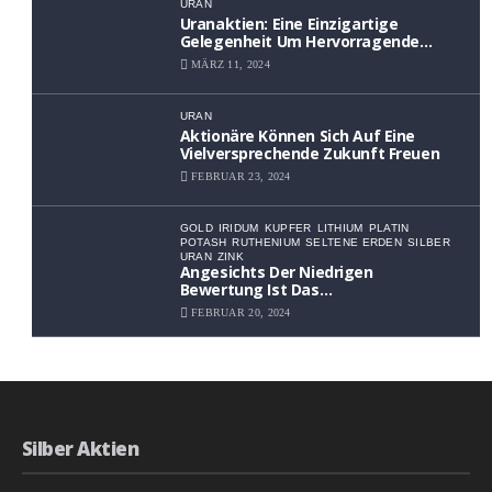
URAN
Uranaktien: Eine Einzigartige
Gelegenheit Um Hervorragende
Renditen Zu Erzielen
MÄRZ 11, 2024
URAN
Aktionäre Können Sich Auf Eine
Vielversprechende Zukunft Freuen
FEBRUAR 23, 2024
GOLD
IRIDUM
KUPFER
LITHIUM
PLATIN
POTASH
RUTHENIUM
SELTENE ERDEN
SILBER
URAN
ZINK
Angesichts Der Niedrigen
Bewertung Ist Das
Aufwärtspotenzial Erheblich
FEBRUAR 20, 2024
Silber Aktien